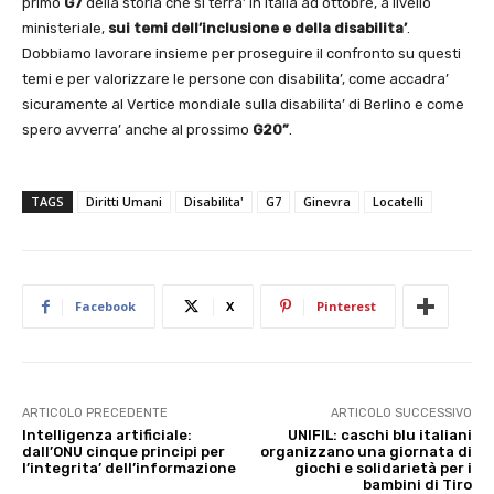
primo
G7
della storia che si terra’ in Italia ad ottobre, a livello
ministeriale,
sui temi dell’inclusione e della disabilita’
.
Dobbiamo lavorare insieme per proseguire il confronto su questi
temi e per valorizzare le persone con disabilita’, come accadra’
sicuramente al Vertice mondiale sulla disabilita’ di Berlino e come
spero avverra’ anche al prossimo
G20”
.
TAGS
Diritti Umani
Disabilita'
G7
Ginevra
Locatelli
Facebook
X
Pinterest
ARTICOLO PRECEDENTE
ARTICOLO SUCCESSIVO
Intelligenza artificiale:
UNIFIL: caschi blu italiani
dall’ONU cinque principi per
organizzano una giornata di
l’integrita’ dell’informazione
giochi e solidarietà per i
bambini di Tiro