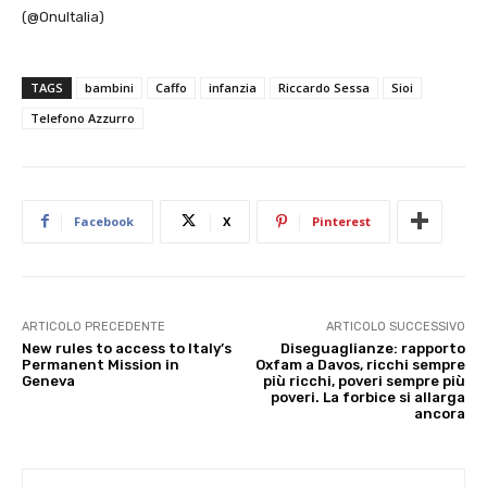
(@OnuItalia)
TAGS
bambini
Caffo
infanzia
Riccardo Sessa
Sioi
Telefono Azzurro
Facebook
X
Pinterest
ARTICOLO PRECEDENTE
ARTICOLO SUCCESSIVO
New rules to access to Italy’s
Diseguaglianze: rapporto
Permanent Mission in
Oxfam a Davos, ricchi sempre
Geneva
più ricchi, poveri sempre più
poveri. La forbice si allarga
ancora