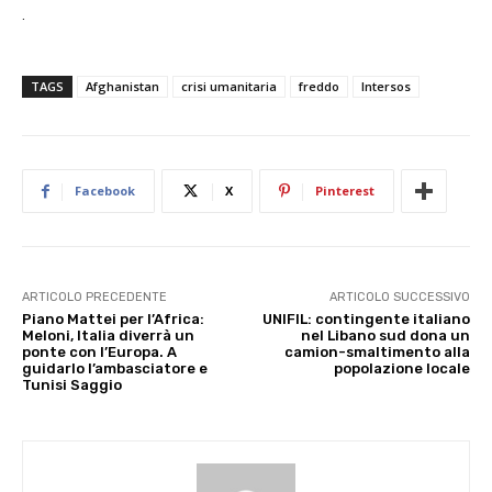
.
TAGS
Afghanistan
crisi umanitaria
freddo
Intersos
Facebook
X
Pinterest
ARTICOLO PRECEDENTE
ARTICOLO SUCCESSIVO
Piano Mattei per l’Africa:
UNIFIL: contingente italiano
Meloni, Italia diverrà un
nel Libano sud dona un
ponte con l’Europa. A
camion-smaltimento alla
guidarlo l’ambasciatore e
popolazione locale
Tunisi Saggio