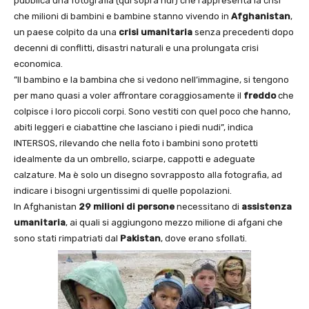
pubblica una fotografia (qui sopra ndr) che rappresenta la crisi
che milioni di bambini e bambine stanno vivendo in
Afghanistan
,
un paese colpito da una
crisi umanitaria
senza precedenti dopo
decenni di conflitti, disastri naturali e una prolungata crisi
economica.
”ll bambino e la bambina che si vedono nell’immagine, si tengono
per mano quasi a voler affrontare coraggiosamente il
freddo
che
colpisce i loro piccoli corpi. Sono vestiti con quel poco che hanno,
abiti leggeri e ciabattine che lasciano i piedi nudi”, indica
INTERSOS, rilevando che nella foto i bambini sono protetti
idealmente da un ombrello, sciarpe, cappotti e adeguate
calzature. Ma è solo un disegno sovrapposto alla fotografia, ad
indicare i bisogni urgentissimi di quelle popolazioni.
In Afghanistan
29 milioni di persone
necessitano di
assistenza
umanitaria
, ai quali si aggiungono mezzo milione di afgani che
sono stati rimpatriati dal
Pakistan
, dove erano sfollati.