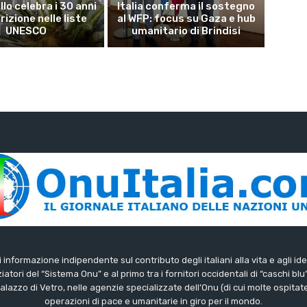
lo celebra i 30 anni
Italia conferma il sostegno
crizione nelle liste
al WFP: focus su Gaza e hub
UNESCO
umanitario di Brindisi
di informazione indipendente sul contributo degli italiani alla vita e agli ide
iatori del “Sistema Onu” e al primo tra i fornitori occidentali di “caschi blu
lazzo di Vetro, nelle agenzie specializzate dell’Onu (di cui molte ospitate 
operazioni di pace e umanitarie in giro per il mondo.