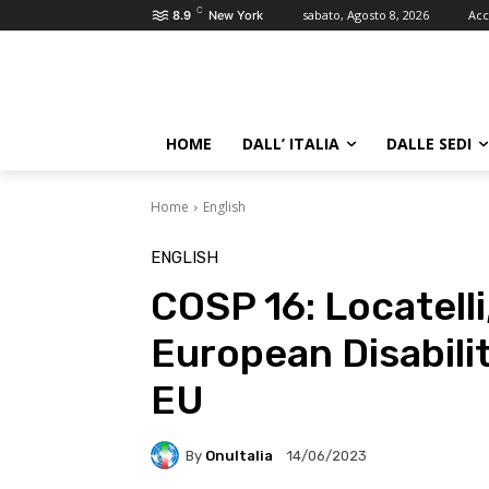
C
sabato, Agosto 8, 2026
Acc
8.9
New York
HOME
DALL’ ITALIA
DALLE SEDI
Home
English
ENGLISH
COSP 16: Locatelli
European Disabilit
EU
By
OnuItalia
14/06/2023