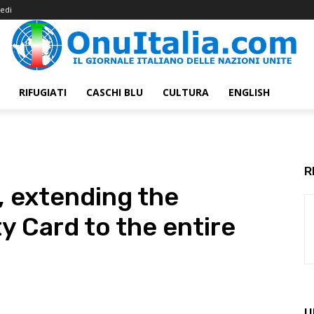
edi
RIFUGIATI
CASCHI BLU
CULTURA
ENGLISH
R
, extending the
y Card to the entire
U