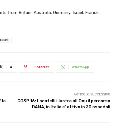
ts from Britain, Australia, Germany, Israel, France,
catelli
X
Pinterest
WhatsApp
ARTICOLO SUCCESSIVO
 la
COSP 16: Locatelli illustra all’Onu il percorso
DAMA, in Italia e’ attivo in 20 ospedali