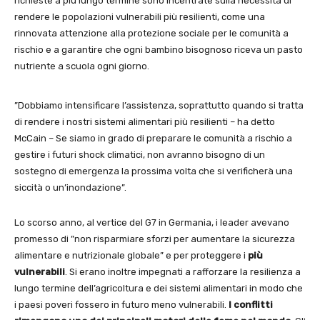
richieste a più lungo termine sono incentrate sulla necessità di
rendere le popolazioni vulnerabili più resilienti, come una
rinnovata attenzione alla protezione sociale per le comunità a
rischio e a garantire che ogni bambino bisognoso riceva un pasto
nutriente a scuola ogni giorno.
”Dobbiamo intensificare l’assistenza, soprattutto quando si tratta
di rendere i nostri sistemi alimentari più resilienti – ha detto
McCain – Se siamo in grado di preparare le comunità a rischio a
gestire i futuri shock climatici, non avranno bisogno di un
sostegno di emergenza la prossima volta che si verificherà una
siccità o un’inondazione”.
Lo scorso anno, al vertice del G7 in Germania, i leader avevano
promesso di ”non risparmiare sforzi per aumentare la sicurezza
alimentare e nutrizionale globale” e per proteggere i
più
vulnerabili
. Si erano inoltre impegnati a rafforzare la resilienza a
lungo termine dell’agricoltura e dei sistemi alimentari in modo che
i paesi poveri fossero in futuro meno vulnerabili.
I conflitti