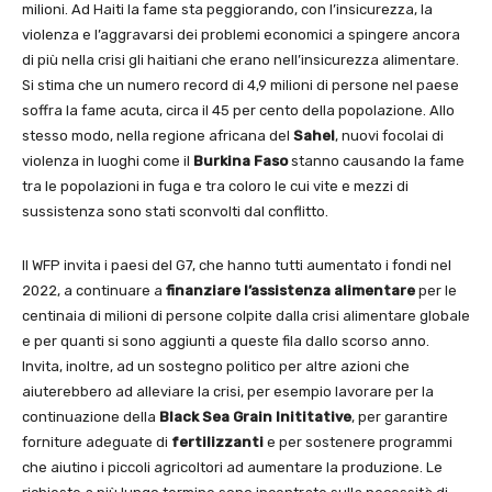
milioni. Ad Haiti la fame sta peggiorando, con l’insicurezza, la
violenza e l’aggravarsi dei problemi economici a spingere ancora
di più nella crisi gli haitiani che erano nell’insicurezza alimentare.
Si stima che un numero record di 4,9 milioni di persone nel paese
soffra la fame acuta, circa il 45 per cento della popolazione. Allo
stesso modo, nella regione africana del
Sahel
, nuovi focolai di
violenza in luoghi come il
Burkina Faso
stanno causando la fame
tra le popolazioni in fuga e tra coloro le cui vite e mezzi di
sussistenza sono stati sconvolti dal conflitto.
Il WFP invita i paesi del G7, che hanno tutti aumentato i fondi nel
2022, a continuare a
finanziare l’assistenza alimentare
per le
centinaia di milioni di persone colpite dalla crisi alimentare globale
e per quanti si sono aggiunti a queste fila dallo scorso anno.
Invita, inoltre, ad un sostegno politico per altre azioni che
aiuterebbero ad alleviare la crisi, per esempio lavorare per la
continuazione della
Black Sea Grain Inititative
, per garantire
forniture adeguate di
fertilizzanti
e per sostenere programmi
che aiutino i piccoli agricoltori ad aumentare la produzione. Le