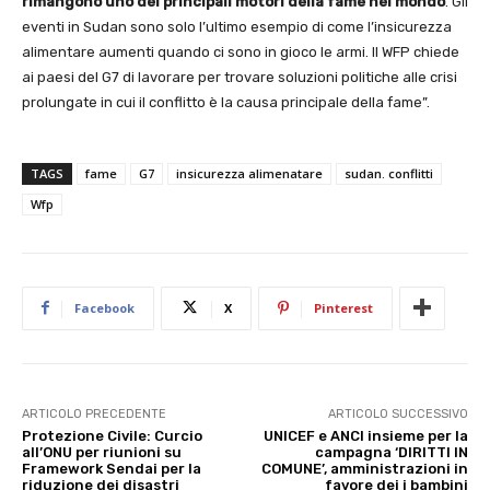
rimangono uno dei principali motori della fame nel mondo
. Gli
eventi in Sudan sono solo l’ultimo esempio di come l’insicurezza
alimentare aumenti quando ci sono in gioco le armi. Il WFP chiede
ai paesi del G7 di lavorare per trovare soluzioni politiche alle crisi
prolungate in cui il conflitto è la causa principale della fame”.
TAGS
fame
G7
insicurezza alimenatare
sudan. conflitti
Wfp
Facebook
X
Pinterest
ARTICOLO PRECEDENTE
ARTICOLO SUCCESSIVO
Protezione Civile: Curcio
UNICEF e ANCI insieme per la
all’ONU per riunioni su
campagna ‘DIRITTI IN
Framework Sendai per la
COMUNE’, amministrazioni in
riduzione dei disastri
favore dei i bambini