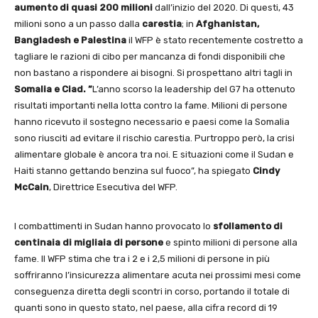
aumento di quasi 200 milioni
dall’inizio del 2020. Di questi, 43
milioni sono a un passo dalla
carestia
; in
Afghanistan,
Bangladesh e
Palestina
il WFP è stato recentemente costretto a
tagliare le razioni di cibo per mancanza di fondi disponibili che
non bastano a rispondere ai bisogni. Si prospettano altri tagli in
Somalia e Ciad. ”
L’anno scorso la leadership del G7 ha ottenuto
risultati importanti nella lotta contro la fame. Milioni di persone
hanno ricevuto il sostegno necessario e paesi come la Somalia
sono riusciti ad evitare il rischio carestia. Purtroppo però, la crisi
alimentare globale è ancora tra noi. E situazioni come il Sudan e
Haiti stanno gettando benzina sul fuoco”, ha spiegato
Cindy
McCain
, Direttrice Esecutiva del WFP.
I combattimenti in Sudan hanno provocato lo
sfollamento di
centinaia di migliaia di persone
e spinto milioni di persone alla
fame. Il WFP stima che tra i 2 e i 2,5 milioni di persone in più
soffriranno l’insicurezza alimentare acuta nei prossimi mesi come
conseguenza diretta degli scontri in corso, portando il totale di
quanti sono in questo stato, nel paese, alla cifra record di 19