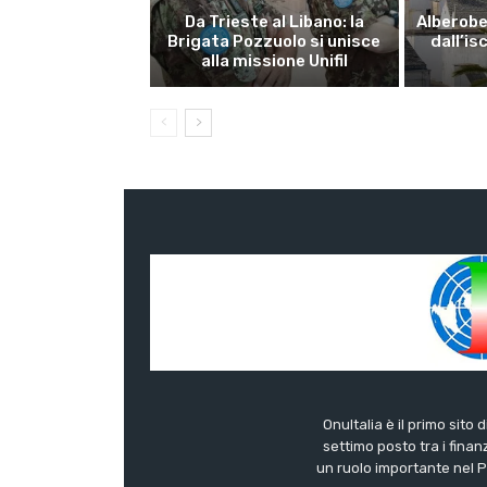
Da Trieste al Libano: la
Alberobel
Brigata Pozzuolo si unisce
dall’is
alla missione Unifil
OnuItalia è il primo sito 
settimo posto tra i finanz
un ruolo importante nel Pa