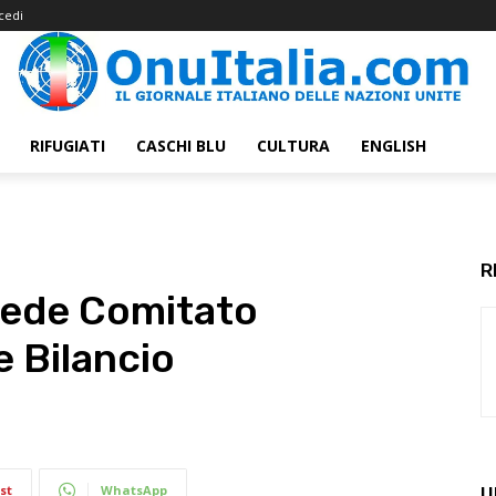
cedi
RIFUGIATI
CASCHI BLU
CULTURA
ENGLISH
R
siede Comitato
 Bilancio
st
WhatsApp
U