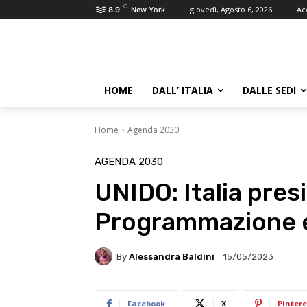
C
giovedì, Agosto 6, 2026
Ac
8.9
New York
HOME
DALL’ ITALIA
DALLE SEDI
Home
Agenda 2030
AGENDA 2030
UNIDO: Italia pre
Programmazione e
By
Alessandra Baldini
15/05/2023
Facebook
X
Pintere