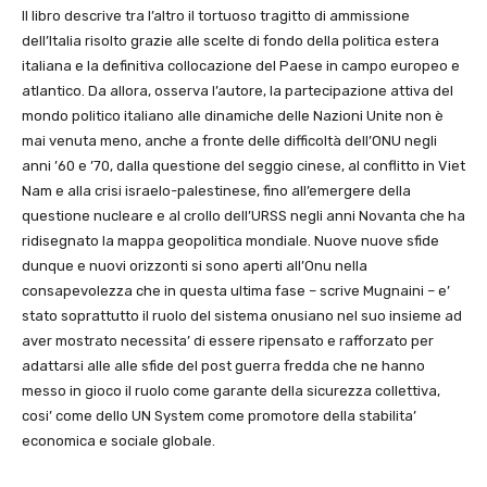
Il libro descrive tra l’altro il tortuoso tragitto di ammissione
dell’Italia risolto grazie alle scelte di fondo della politica estera
italiana e la definitiva collocazione del Paese in campo europeo e
atlantico. Da allora, osserva l’autore, la partecipazione attiva del
mondo politico italiano alle dinamiche delle Nazioni Unite non è
mai venuta meno, anche a fronte delle difficoltà dell’ONU negli
anni ’60 e ’70, dalla questione del seggio cinese, al conflitto in Viet
Nam e alla crisi israelo-palestinese, fino all’emergere della
questione nucleare e al crollo dell’URSS negli anni Novanta che ha
ridisegnato la mappa geopolitica mondiale. Nuove nuove sfide
dunque e nuovi orizzonti si sono aperti all’Onu nella
consapevolezza che in questa ultima fase – scrive Mugnaini – e’
stato soprattutto il ruolo del sistema onusiano nel suo insieme ad
aver mostrato necessita’ di essere ripensato e rafforzato per
adattarsi alle alle sfide del post guerra fredda che ne hanno
messo in gioco il ruolo come garante della sicurezza collettiva,
cosi’ come dello UN System come promotore della stabilita’
economica e sociale globale.