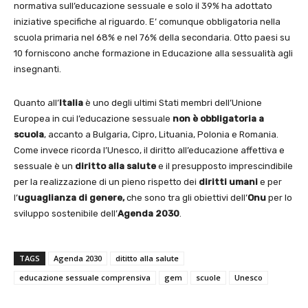
normativa sull’educazione sessuale e solo il 39% ha adottato
iniziative specifiche al riguardo. E’ comunque obbligatoria nella
scuola primaria nel 68% e nel 76% della secondaria. Otto paesi su
10 forniscono anche formazione in Educazione alla sessualità agli
insegnanti.
Quanto all’
Italia
è uno degli ultimi Stati membri dell’Unione
Europea in cui l’educazione sessuale
non è obbligatoria a
scuola
, accanto a Bulgaria, Cipro, Lituania, Polonia e Romania.
Come invece ricorda l’Unesco, il diritto all’educazione affettiva e
sessuale è un
diritto alla salute
e il presupposto imprescindibile
per la realizzazione di un pieno rispetto dei
diritti umani
e per
l’
uguaglianza di genere,
che sono tra gli obiettivi dell’
Onu
per lo
sviluppo sostenibile dell’
Agenda 2030
.
TAGS
Agenda 2030
dititto alla salute
educazione sessuale comprensiva
gem
scuole
Unesco