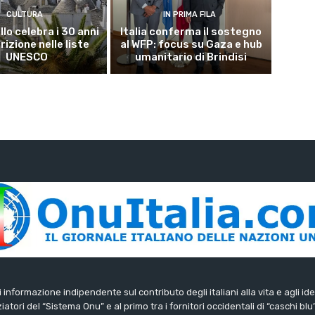
CULTURA
IN PRIMA FILA
lo celebra i 30 anni
Italia conferma il sostegno
crizione nelle liste
al WFP: focus su Gaza e hub
UNESCO
umanitario di Brindisi
di informazione indipendente sul contributo degli italiani alla vita e agli ide
iatori del “Sistema Onu” e al primo tra i fornitori occidentali di “caschi blu