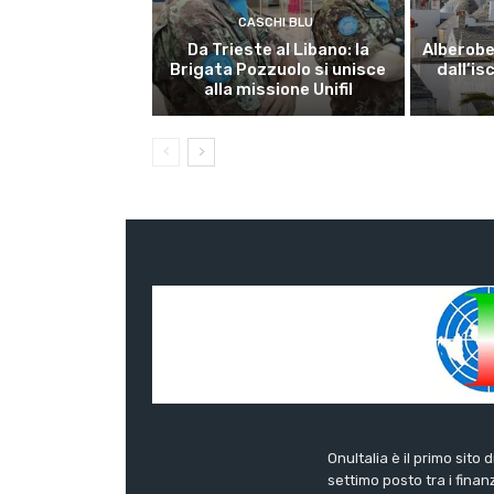
CASCHI BLU
Da Trieste al Libano: la
Alberobel
Brigata Pozzuolo si unisce
dall’is
alla missione Unifil
OnuItalia è il primo sito 
settimo posto tra i finanz