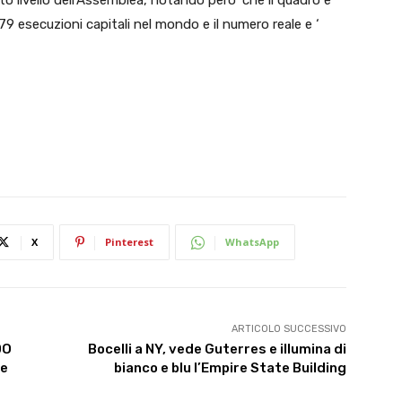
lto livello dell’Assemblea, notando pero’ che il quadro e’
79 esecuzioni capitali nel mondo e il numero reale e ‘
X
Pinterest
WhatsApp
ARTICOLO SUCCESSIVO
DO
Bocelli a NY, vede Guterres e illumina di
re
bianco e blu l’Empire State Building