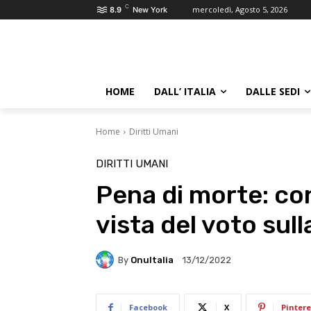
C
mercoledì, Agosto 5, 2026
8.9
New York
HOME
DALL’ ITALIA
DALLE SEDI
Home
Diritti Umani
DIRITTI UMANI
Pena di morte: con
vista del voto sul
By
OnuItalia
13/12/2022
Facebook
X
Pintere