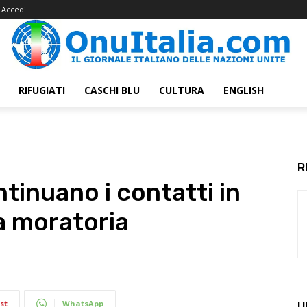
Accedi
RIFUGIATI
CASCHI BLU
CULTURA
ENGLISH
R
tinuano i contatti in
la moratoria
st
WhatsApp
U