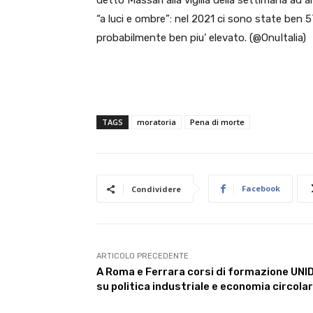
detto Massari alla vigilia della settimana ad a
“a luci e ombre”: nel 2021 ci sono state ben 5
probabilmente ben piu’ elevato. (@OnuItalia)
TAGS
moratoria
Pena di morte
Facebook
Condividere
ARTICOLO PRECEDENTE
A Roma e Ferrara corsi di formazione UNI
su politica industriale e economia circola