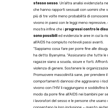
stesso sesso
. Un’altra analisi evidenziata n
che hanno rapporti sessuali con uomini che vi
più di tre volte meno probabilità di conoscere 
vivono in paesi con le leggi meno repressive,
mostra infine che i
progressi contro le dis
sono possibili
ed evidenzia le aree in cui la r
all’AIDS ha compiuto notevoli passi avanti.
“Sappiamo cosa fare per porre fine alle disugu
ha detto Byanyima. “Assicurarsi che tutte le
ragazze siano a scuola, sicure e forti. Affront
violenza di genere. Sostenere le organizzazion
Promuovere mascolinità sane, per prendere il
comportamenti dannosi che aggravano i rischi 
vivono con l’HIV li raggiungano e soddisfino l
modo da porre fine all’AIDS nei bambini per s
i lavoratori del sesso e le persone che usano 
consentano la loro inclusione – questo aiuterà 