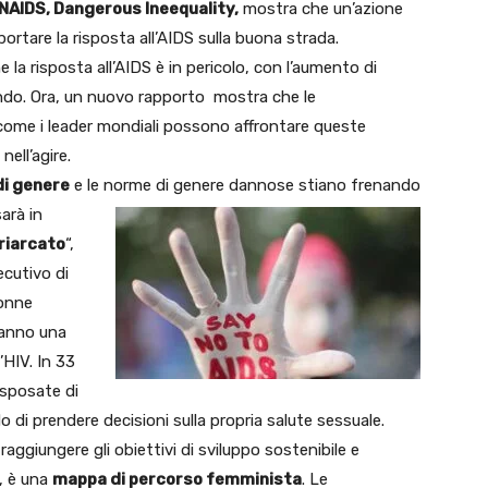
NAIDS, Dangerous Ineequality,
mostra che un’azione
ortare la risposta all’AIDS sulla buona strada.
e la risposta all’AIDS è in pericolo, con l’aumento di
ondo. Ora, un nuovo rapporto mostra che le
 come i leader mondiali possono affrontare queste
nell’agire.
di genere
e le norme di genere dannose stiano frenando
arà in
riarcato
“,
ecutivo di
donne
hanno una
’HIV. In 33
 sposate di
 di prendere decisioni sulla propria salute sessuale.
 raggiungere gli obiettivi di sviluppo sostenibile e
a, è una
mappa di percorso femminista
. Le