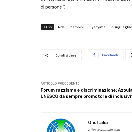
di persone “.
TAGS
Aids
bambini
Byanyima
disuguaglia
Facebook
Condividere
ARTICOLO PRECEDENTE
Forum razzismo e discriminazione: Azoula
UNESCO da sempre promotore di inclusivi
OnuItalia
https://onuitalia.com