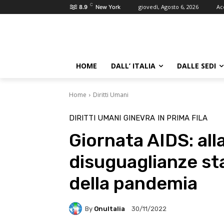
C
giovedì, Agosto 6, 2026
Ac
8.9
New York
HOME
DALL’ ITALIA
DALLE SEDI
Home
Diritti Umani
DIRITTI UMANI
GINEVRA
IN PRIMA FILA
Giornata AIDS: all
disuguaglianze st
della pandemia
By
OnuItalia
30/11/2022