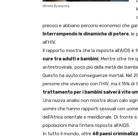
Winnie Byanyima
precoci e abbiano percorsi economici che gar
Interrompendo le dinamiche di potere
, le
all’HIV.
Il rapporto mostra che la risposta all’AIDS è 
cure tra adulti e bambini
. Mentre oltre tre 
antiretrovirale, poco più della metà dei bamb
Questo ha avuto conseguenze mortali. Nel 202
persone che vivevano con l’HIV, ma il 15% di tut
trattamento per i bambini salverà vite u
Una nuova analisi non mostra alcun calo signifi
uomini che hanno rapporti sessuali con uomini 
dell’Africa orientale e meridionale. Di fronte a 
popolazioni mina l’intera risposta all’AIDS.
In tutto il mondo, oltre
68 paesi criminalizz