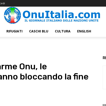
cedi
RIFUGIATI
CASCHI BLU
CULTURA
ENGLISH
R
arme Onu, le
anno bloccando la fine
U