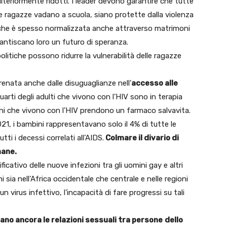
ulteriormente ridotti. I leader devono garantire che tutte
le ragazze vadano a scuola, siano protette dalla violenza
che è spesso normalizzata anche attraverso matrimoni
antiscano loro un futuro di speranza.
 politiche possono ridurre la vulnerabilità delle ragazze
frenata anche dalle disuguaglianze nell’
accesso alle
quarti degli adulti che vivono con l’HIV sono in terapia
ini che vivono con l’HIV prendono un farmaco salvavita.
1, i bambini rappresentavano solo il 4% di tutte le
ti i decessi correlati all’AIDS.
Colmare il divario di
mane.
cativo delle nuove infezioni tra gli uomini gay e altri
sia nell’Africa occidentale che centrale e nelle regioni
un virus infettivo, l’incapacità di fare progressi su tali
ano ancora le relazioni sessuali tra persone
dello