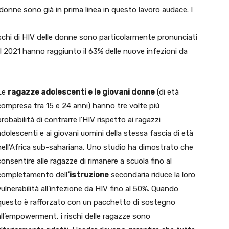
e donne sono già in prima linea in questo lavoro audace. I
 rischi di HIV delle donne sono particolarmente pronunciati
l 2021 hanno raggiunto il 63% delle nuove infezioni da
Le
ragazze adolescenti e le giovani donne
(di età
compresa tra 15 e 24 anni) hanno tre volte più
probabilità di contrarre l’HIV rispetto ai ragazzi
adolescenti e ai giovani uomini della stessa fascia di età
nell’Africa sub-sahariana. Uno studio ha dimostrato che
consentire alle ragazze di rimanere a scuola fino al
completamento dell
‘istruzione
secondaria riduce la loro
vulnerabilità all’infezione da HIV fino al 50%. Quando
questo è rafforzato con un pacchetto di sostegno
all’empowerment, i rischi delle ragazze sono