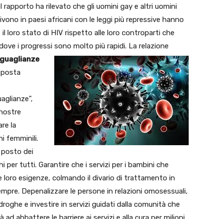
el rapporto ha rilevato che gli uomini gay e altri uomini
vono in paesi africani con le leggi più repressive hanno
il loro stato di HIV rispetto alle loro controparti che
 dove i progressi sono molto più rapidi.
La relazione
uguaglianze
isposta
aglianze”,
 nostre
are la
i femminili.
 posto dei
per tutti. Garantire che i servizi per i bambini che
e loro esigenze, colmando il divario di trattamento in
empre. Depenalizzare le persone in relazioni omosessuali,
droghe e investire in servizi guidati dalla comunità che
ad abbattere le barriere ai servizi e alla cura per milioni