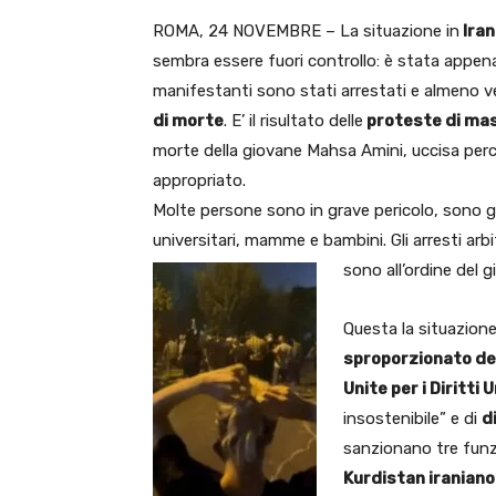
ROMA, 24 NOVEMBRE – La situazione in
Iran
sembra essere fuori controllo: è stata appen
manifestanti sono stati arrestati e almeno 
di morte
. E’ il risultato delle
proteste di ma
morte della giovane Mahsa Amini, uccisa per
appropriato.
Molte persone sono in grave pericolo, sono già 
universitari, mamme e bambini. Gli arresti arbitr
sono all’ordine del g
Questa la situazione 
sproporzionato de
Unite per i Diritti
insostenibile” e di
d
sanzionano tre funzio
Kurdistan iraniano