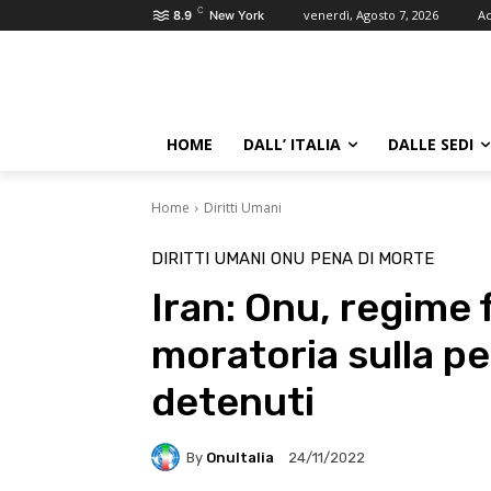
C
venerdì, Agosto 7, 2026
Ac
8.9
New York
HOME
DALL’ ITALIA
DALLE SEDI
Home
Diritti Umani
DIRITTI UMANI
ONU
PENA DI MORTE
Iran: Onu, regime 
moratoria sulla pe
detenuti
By
OnuItalia
24/11/2022