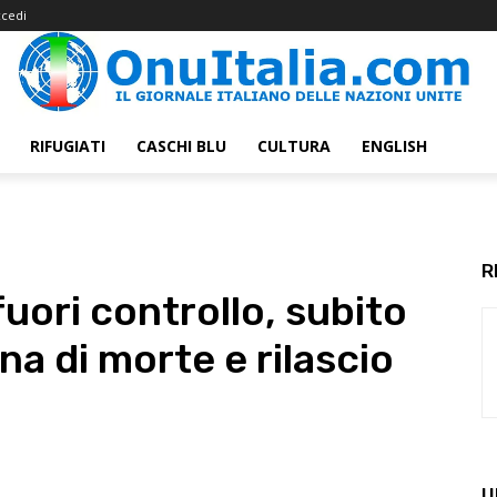
cedi
RIFUGIATI
CASCHI BLU
CULTURA
ENGLISH
R
fuori controllo, subito
na di morte e rilascio
U