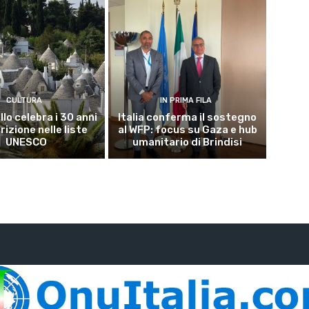
CULTURA
IN PRIMA FILA
lo celebra i 30 anni
Italia conferma il sostegno
crizione nelle liste
al WFP: focus su Gaza e hub
UNESCO
umanitario di Brindisi