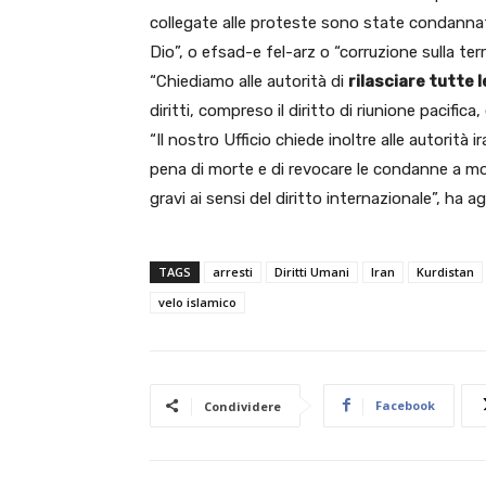
collegate alle proteste sono state condanna
Dio”, o efsad-e fel-arz o “corruzione sulla terr
“Chiediamo alle autorità di
rilasciare tutte 
diritti, compreso il diritto di riunione pacifica
“Il nostro Ufficio chiede inoltre alle autorit
pena di morte e di revocare le condanne a mor
gravi ai sensi del diritto internazionale”, ha a
TAGS
arresti
Diritti Umani
Iran
Kurdistan
velo islamico
Facebook
Condividere