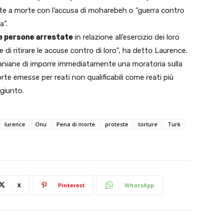
te a morte con l’accusa di moharebeh o “guerra contro
a”.
le persone arrestate
in relazione all’esercizio dei loro
, e di ritirare le accuse contro di loro”, ha detto Laurence.
à iraniane di imporre immediatamente una moratoria sulla
te emesse per reati non qualificabili come reati più
ggiunto.
lurence
Onu
Pena di morte
proteste
torture
Turk
X
Pinterest
WhatsApp