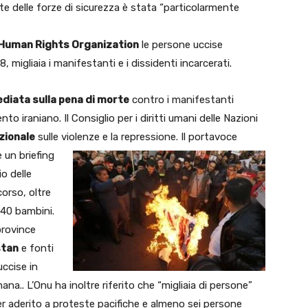
e delle forze di sicurezza è stata “particolarmente
 Human Rights Organization
le persone uccise
, migliaia i manifestanti e i dissidenti incarcerati.
diata sulla pena di morte
contro i manifestanti
 iraniano. Il Consiglio per i diritti umani delle Nazioni
zionale
sulle violenze e la repressione.
Il portavoce
e un briefing
io delle
corso, oltre
 40 bambini.
province
stan
e fonti
ccise in
ana.. L’Onu ha inoltre riferito che “migliaia di persone”
er aderito a proteste pacifiche e almeno sei persone