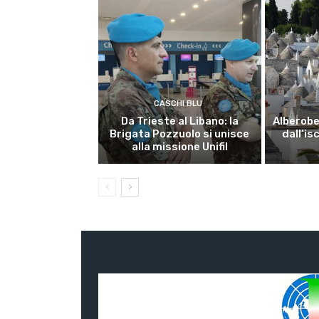
CASCHI BLU
Da Trieste al Libano: la
Alberobel
Brigata Pozzuolo si unisce
dall’is
alla missione Unifil