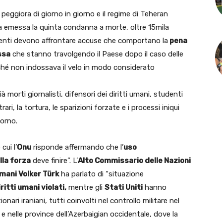
peggiora di giorno in giorno e il regime di Teheran
a emessa la quinta condanna a morte, oltre 15mila
venti devono affrontare accuse che comportano la
pena
ssa
che stanno travolgendo il Paese dopo il caso delle
ché non indossava il velo in modo considerato
morti giornalisti, difensori dei diritti umani, studenti
ari, la tortura, le sparizioni forzate e i processi iniqui
iorno.
cui l’
Onu
risponde affermando che l’
uso
lla forza
deve finire”. L’
Alto Commissario delle Nazioni
 Umani Volker Türk
ha parlato di “situazione
iritti umani violati,
mentre gli
Stati Uniti
hanno
nari iraniani, tutti coinvolti nel controllo militare nel
e nelle province dell’Azerbaigian occidentale, dove la