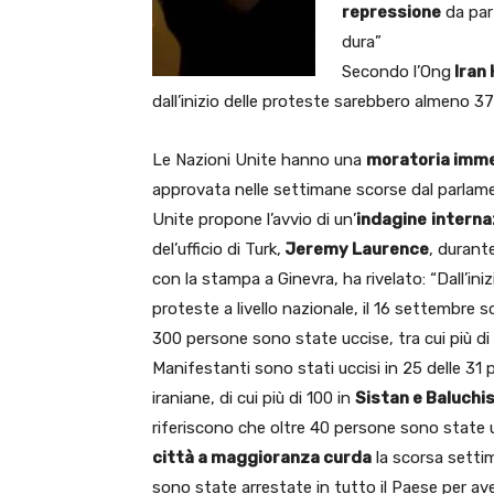
repressione
da part
dura”
Secondo l’Ong
Iran
dall’inizio delle proteste sarebbero almeno 378
Le Nazioni Unite hanno una
moratoria imme
approvata nelle settimane scorse dal parlamento
Unite propone l’avvio di un’
indagine
interna
del’ufficio di Turk,
Jeremy Laurence
, durant
con la stampa a Ginevra, ha rivelato: “Dall’iniz
proteste a livello nazionale, il 16 settembre s
300 persone sono state uccise, tra cui più di
Manifestanti sono stati uccisi in 25 delle 31 
iraniane, di cui più di 100 in
Sistan e Baluchi
riferiscono che oltre 40 persone sono state u
città a maggioranza curda
la scorsa settim
sono state arrestate in tutto il Paese per av