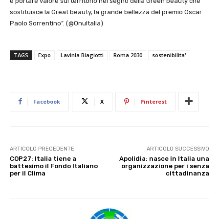
è portare valore sul territorio nel segno della Green beauty che
sostituisce la Great beauty, la grande bellezza del premio Oscar
Paolo Sorrentino”. (@OnuItalia)
TAGS
Expo
Lavinia Biagiotti
Roma 2030
sostenibilita'
Facebook
X
Pinterest
ARTICOLO PRECEDENTE
ARTICOLO SUCCESSIVO
COP27: Italia tiene a
Apolidia: nasce in Italia una
battesimo il Fondo Italiano
organizzazione per i senza
per il Clima
cittadinanza