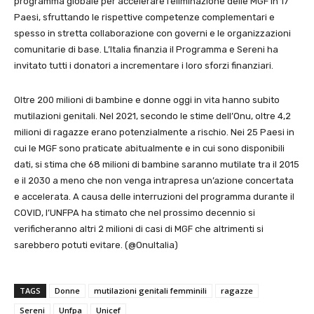
programma globale per accelerare l’eliminazione delle MGF in 17
Paesi, sfruttando le rispettive competenze complementari e
spesso in stretta collaborazione con governi e le organizzazioni
comunitarie di base. L’Italia finanzia il Programma e Sereni ha
invitato tutti i donatori a incrementare i loro sforzi finanziari.
Oltre 200 milioni di bambine e donne oggi in vita hanno subito
mutilazioni genitali. Nel 2021, secondo le stime dell’Onu, oltre 4,2
milioni di ragazze erano potenzialmente a rischio. Nei 25 Paesi in
cui le MGF sono praticate abitualmente e in cui sono disponibili
dati, si stima che 68 milioni di bambine saranno mutilate tra il 2015
e il 2030 a meno che non venga intrapresa un’azione concertata
e accelerata. A causa delle interruzioni del programma durante il
COVID, l’UNFPA ha stimato che nel prossimo decennio si
verificheranno altri 2 milioni di casi di MGF che altrimenti si
sarebbero potuti evitare. (@OnuItalia)
TAGS
Donne
mutilazioni genitali femminili
ragazze
Sereni
Unfpa
Unicef