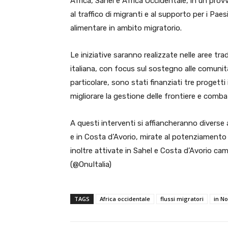
Africa, Sahel e Africa Occidentale, in un prov
al traffico di migranti e al supporto per i Paes
alimentare in ambito migratorio.
Le iniziative saranno realizzate nelle aree tra
italiana, con focus sul sostegno alle comunità
particolare, sono stati finanziati tre progetti 
migliorare la gestione delle frontiere e combatt
A questi interventi si affiancheranno diverse a
e in Costa d’Avorio, mirate al potenziamento d
inoltre attivate in Sahel e Costa d’Avorio cam
(@OnuItalia)
TAGS
Africa occidentale
flussi migratori
in No