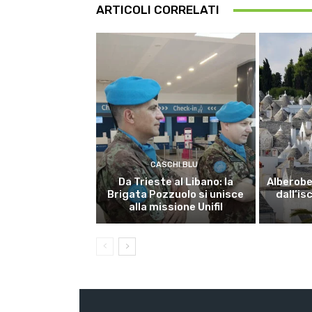
ARTICOLI CORRELATI
CASCHI BLU
Da Trieste al Libano: la
Alberobel
Brigata Pozzuolo si unisce
dall’is
alla missione Unifil