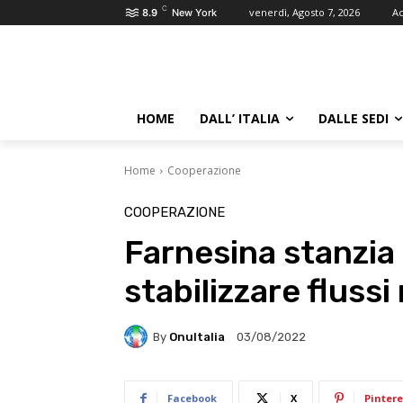
C
venerdì, Agosto 7, 2026
Ac
8.9
New York
HOME
DALL’ ITALIA
DALLE SEDI
Home
Cooperazione
COOPERAZIONE
Farnesina stanzia 
stabilizzare flussi
By
OnuItalia
03/08/2022
Facebook
X
Pintere