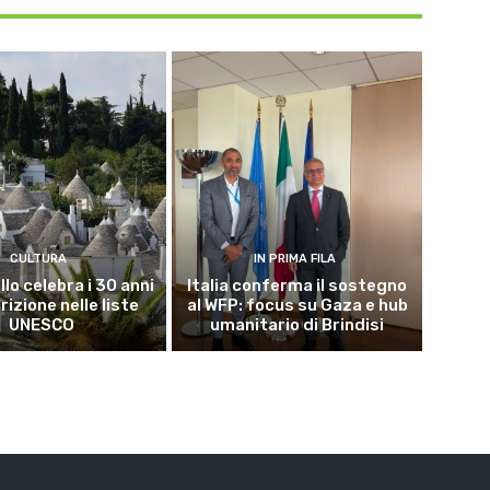
CULTURA
IN PRIMA FILA
lo celebra i 30 anni
Italia conferma il sostegno
crizione nelle liste
al WFP: focus su Gaza e hub
UNESCO
umanitario di Brindisi