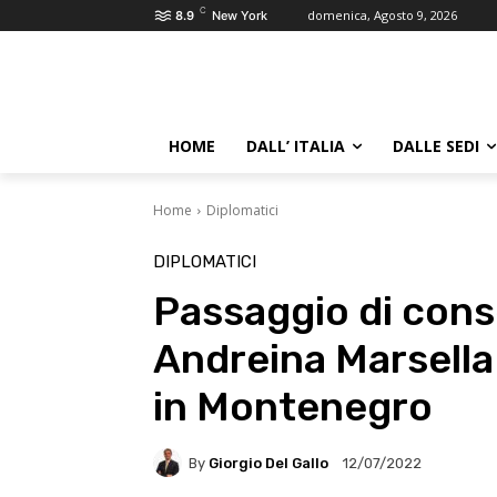
C
domenica, Agosto 9, 2026
8.9
New York
HOME
DALL’ ITALIA
DALLE SEDI
Home
Diplomatici
DIPLOMATICI
Passaggio di cons
Andreina Marsell
in Montenegro
By
Giorgio Del Gallo
12/07/2022