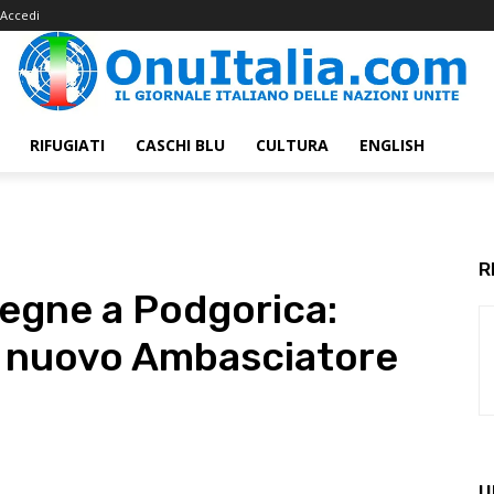
Accedi
RIFUGIATI
CASCHI BLU
CULTURA
ENGLISH
R
egne a Podgorica:
a nuovo Ambasciatore
U