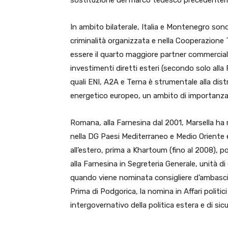
sostituzione del marco tedesco precedenteme
In ambito bilaterale, Italia e Montenegro sono
criminalità organizzata e nella Cooperazione Tra
essere il quarto maggiore partner commercial
investimenti diretti esteri (secondo solo alla
quali ENI, A2A e Terna è strumentale alla dist
energetico europeo, un ambito di importanza s
Romana, alla Farnesina dal 2001, Marsella ha 
nella DG Paesi Mediterraneo e Medio Oriente 
all’estero, prima a Khartoum (fino al 2008), p
alla Farnesina in Segreteria Generale, unità d
quando viene nominata consigliere d’ambasc
Prima di Podgorica, la nomina in Affari politici
intergovernativo della politica estera e di si