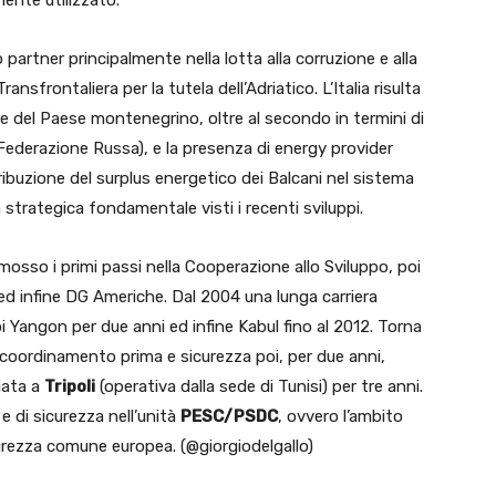
nte utilizzato.
 partner principalmente nella lotta alla corruzione e alla
nsfrontaliera per la tutela dell’Adriatico. L’Italia risulta
e del Paese montenegrino, oltre al secondo in termini di
 Federazione Russa), e la presenza di energy provider
ribuzione del surplus energetico dei Balcani nel sistema
trategica fondamentale visti i recenti sviluppi.
mosso i primi passi nella Cooperazione allo Sviluppo, poi
ed infine DG Americhe. Dal 2004 una lunga carriera
oi Yangon per due anni ed infine Kabul fino al 2012. Torna
i coordinamento prima e sicurezza poi, per due anni,
iata a
Tripoli
(operativa dalla sede di Tunisi) per tre anni.
 e di sicurezza nell’unità
PESC/PSDC
, ovvero l’ambito
curezza comune europea. (@giorgiodelgallo)