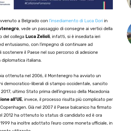
avvenuto a Belgrado con
l’insediamento di Luca Gori
in
ntenegro
, vede un passaggio di consegne ai vertici della
o del collega
Luca Zelioli
, infatti, si è insediata ieri
d entusiasmo, con l’impegno di continuare ad
 di sostenere il Paese nel suo percorso di adesione
 diplomatica italiana.
bia ottenuta nel 2006, il Montenegro ha avviato un
ioni democratico-liberali di stampo occidentale, sancito
 2017, ultimo Stato prima dell’ingresso della Macedonia
ione all’UE
, invece, il processo risulta più complicato per
 di Copenhagen. Già nel 2007 il Paese balcanico ha firmato
nel 2012 ha ottenuto lo status di candidato ed è ora
 1999 ha inoltre adottato l’euro come moneta ufficiale, in