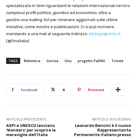
specializzata in temi riguardanti le relazioni internazionali nei loro
complessi profili politico, giuridico ed economico, oltre a
gestire una mailing-list per rimanere aggiornati sulle ultime
iniziative, come mostre e pubblicazioni. Ci si può iscrivere,
mandando a una mail al seguente indirizzo:
bibliogo@units.it
.
(@OnuItalia)
TAGS
Biblioteca
Gorizia
Onu
progetto PaDNU
Trieste
Facebook
X
Pinterest
ARTICOLO PRECEDENTE
ARTICOLO SUCCESSIVO
ASPI e UNESCO lanciano
Leonardo Bencini è il nuovo
‘Wonders’ per scoprire le
Rappresentante
meraviglie dell’Italia
Permanente italiano presso