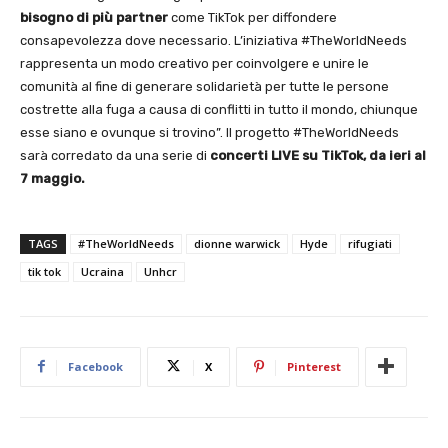
bisogno di più partner
come TikTok per diffondere
consapevolezza dove necessario. L’iniziativa #TheWorldNeeds
rappresenta un modo creativo per coinvolgere e unire le
comunità al fine di generare solidarietà per tutte le persone
costrette alla fuga a causa di conflitti in tutto il mondo, chiunque
esse siano e ovunque si trovino”. Il progetto #TheWorldNeeds
sarà corredato da una serie di
concerti LIVE su TikTok, da ieri al
7 maggio.
TAGS
#TheWorldNeeds
dionne warwick
Hyde
rifugiati
tik tok
Ucraina
Unhcr
Facebook
X
Pinterest