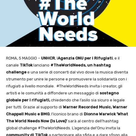
ROMA, 5 MAGGIO –
UNHCR
, l
Agenzia ONU per i Rifugiati
, e il
canale
TikTok
lanciano
#TheWorldNeeds, un hashtag
challenge
e una serie di concerti dal vivo dove la musica diventa
strumento per unire le persone e promuovere la solidarietà con i
rifugiati a livello mondiale. #TheWorldNeeds invita i creator, gli
artisti e le comunità a diffondere un messaggio di
sostegno
globale per i rifugiati,
chiedendo che l’asilo sia sicuro e legale
per tutti. Grazie al supporto di
Warner Recorded Music, Warner
Chappell Music e BMG
, l’iconico brano di
Dionne Warwick ‘What
The World Needs Now (Is Love)’
sarà al centro dell’hashtag
global challenge #TheWorldNeeds. L’agenzia del’Onu invita la
community di TikTok
a partecipare alla sfida e a dare sfogo alla