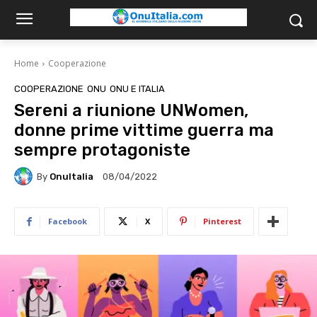
Home
Cooperazione
COOPERAZIONE
ONU
ONU E ITALIA
Sereni a riunione UNWomen,
donne prime vittime guerra ma
sempre protagoniste
By
OnuItalia
08/04/2022
Facebook
X
Pinterest