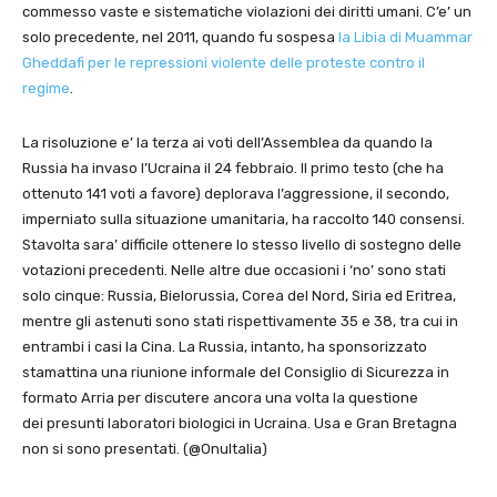
commesso vaste e sistematiche violazioni dei diritti umani. C’e’ un
solo precedente, nel 2011, quando fu sospesa
la Libia di Muammar
Gheddafi per le repressioni violente delle proteste contro il
regime
.
La risoluzione e’ la terza ai voti dell’Assemblea da quando la
Russia ha invaso l’Ucraina il 24 febbraio. Il primo testo (che ha
ottenuto 141 voti a favore) deplorava l’aggressione, il secondo,
imperniato sulla situazione umanitaria, ha raccolto 140 consensi.
Stavolta sara’ difficile ottenere lo stesso livello di sostegno delle
votazioni precedenti. Nelle altre due occasioni i ‘no’ sono stati
solo cinque: Russia, Bielorussia, Corea del Nord, Siria ed Eritrea,
mentre gli astenuti sono stati rispettivamente 35 e 38, tra cui in
entrambi i casi la Cina. La Russia, intanto, ha sponsorizzato
stamattina una riunione informale del Consiglio di Sicurezza in
formato Arria per discutere ancora una volta la questione
dei presunti laboratori biologici in Ucraina. Usa e Gran Bretagna
non si sono presentati. (@OnuItalia)