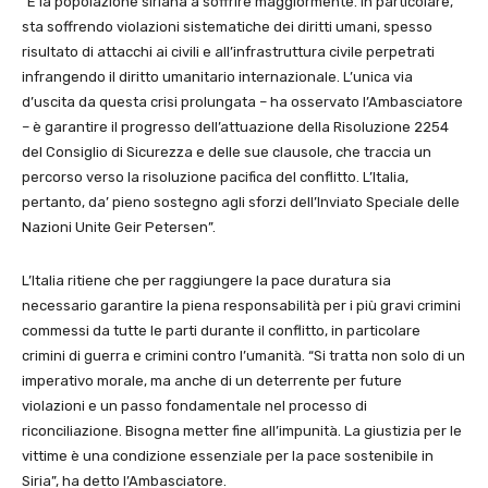
“È la popolazione siriana a soffrire maggiormente. In particolare,
sta soffrendo violazioni sistematiche dei diritti umani, spesso
risultato di attacchi ai civili e all’infrastruttura civile perpetrati
infrangendo il diritto umanitario internazionale. L’unica via
d’uscita da questa crisi prolungata – ha osservato l’Ambasciatore
– è garantire il progresso dell’attuazione della Risoluzione 2254
del Consiglio di Sicurezza e delle sue clausole, che traccia un
percorso verso la risoluzione pacifica del conflitto. L’Italia,
pertanto, da’ pieno sostegno agli sforzi dell’Inviato Speciale delle
Nazioni Unite Geir Petersen”.
L’Italia ritiene che per raggiungere la pace duratura sia
necessario garantire la piena responsabilità per i più gravi crimini
commessi da tutte le parti durante il conflitto, in particolare
crimini di guerra e crimini contro l’umanità. “Si tratta non solo di un
imperativo morale, ma anche di un deterrente per future
violazioni e un passo fondamentale nel processo di
riconciliazione. Bisogna metter fine all’impunità. La giustizia per le
vittime è una condizione essenziale per la pace sostenibile in
Siria”, ha detto l’Ambasciatore.