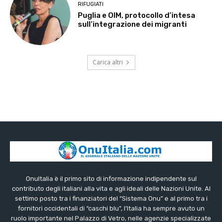
RIFUGIATI
Puglia e OIM, protocollo d’intesa
sull’integrazione dei migranti
Carica altri
OnuItalia è il primo sito di informazione indipendente sul
contributo degli italiani alla vita e agli ideali delle Nazioni Unite. Al
settimo posto tra i finanziatori del “Sistema Onu” e al primo tra i
fornitori occidentali di “caschi blu”, l’Italia ha sempre avuto un
ruolo importante nel Palazzo di Vetro, nelle agenzie specializzate