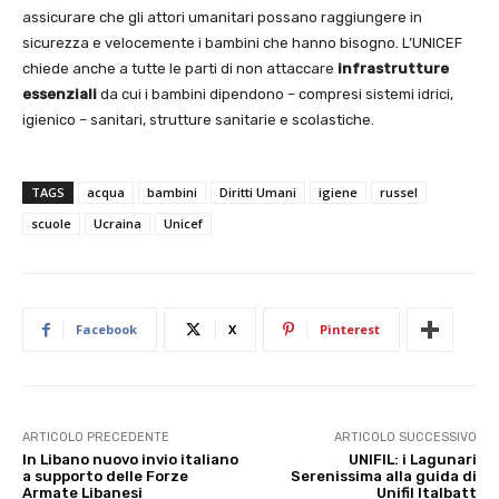
assicurare che gli attori umanitari possano raggiungere in
sicurezza e velocemente i bambini che hanno bisogno. L’UNICEF
chiede anche a tutte le parti di non attaccare
infrastrutture
essenziali
da cui i bambini dipendono – compresi sistemi idrici,
igienico – sanitari, strutture sanitarie e scolastiche.
TAGS
acqua
bambini
Diritti Umani
igiene
russel
scuole
Ucraina
Unicef
Facebook
X
Pinterest
ARTICOLO PRECEDENTE
ARTICOLO SUCCESSIVO
In Libano nuovo invio italiano
UNIFIL: i Lagunari
a supporto delle Forze
Serenissima alla guida di
Armate Libanesi
Unifil Italbatt