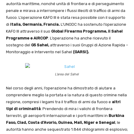
autorità marittime, nonché unità di frontiera e di perseguimento
penale e mirava a interrompere i flussi illeciti di traffico di armi da
fuoco. L’operazione KAFO III è stata resa possibile con il supporto
di
Italia,
Germania, Francia.
L’UNODC ha sostenuto l’operazione
KAFO III attraverso il suo
Global Firearms Programme, il Sahel
Programme e AIRCOP
. L’operazione ha anche ricevuto il
sostegno del
G5 Sahel,
attraverso i suoi Gruppi di Azione Rapida –
Monitoraggio e Intervento nel Sahel
(GARSI).
L’area del Sahel
Nel corso degli anni, l’operazione ha dimostrato di aiutare a
comprendere meglio la portata e la natura di questo crimine nella
regione, compresi i legami tra il traffico di armi da fuoco e
altri
tipi di criminalità
. Prendendo di mira i valichi di frontiera
terrestri, gli aeroporti internazionali e i porti marittimi in
Burkina
Faso, Ciad, Costa
d’Avorio, Guinea, Mali, Niger e Senegal
, le
autorità hanno anche sequestrato 1.844 chilogrammi di esplosivo;