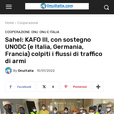
Home
Cooperazione
COOPERAZIONE
ONU
ONU E ITALIA
Sahel: KAFO III, con sostegno
UNODC (e Italia, Germania,
Francia) colpiti i flussi di traffico
di armi
By
OnuItalia
10/01/2022
Facebook
X
Pinterest