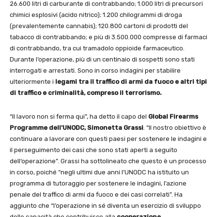
26.600 litri di carburante di contrabbando; 1.000 litri di precursori
chimici esplosivi (acido nitrico); 1.200 chilogrammi di droga
(prevalentemente cannabis); 120.800 cartoni di prodotti del
tabacco di contrabbando; e più di 3.500.000 compresse di farmaci
di contrabbando, tra cui tramadolo oppioide farmaceutico.
Durante l’operazione, più di un centinaio di sospetti sono stati
interrogati e arrestati. Sono in corso indagini per stabilire
ulteriormente i
legami tra il traffico di armi da fuoco e altri tipi
di traffico e criminalità, compreso il terrorismo.
“Il lavoro non si ferma qui”, ha detto il capo del
Global Firearms
Programme dell’UNODC,
Simonetta Grassi
. “Il nostro obiettivo è
continuare a lavorare con questi paesi per sostenere le indagini e
il perseguimento dei casi che sono stati aperti a seguito
dell’operazione”. Grassi ha sottolineato che questo è un processo
in corso, poiché “negli ultimi due anni l’UNODC ha istituito un
programma di tutoraggio per sostenere le indagini, l’azione
penale del traffico di armi da fuoco e dei casi correlati”. Ha
aggiunto che “l’operazione in sé diventa un esercizio di sviluppo
delle capacità che contribuisce alla
cooperazione