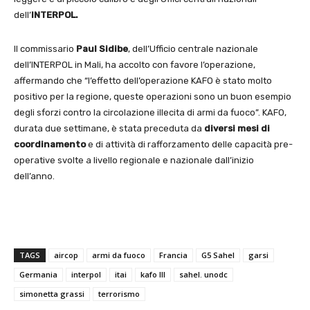
dell’
INTERPOL.
Il commissario
Paul Sidibe
, dell’Ufficio centrale nazionale
dell’INTERPOL in Mali, ha accolto con favore l’operazione,
affermando che “l’effetto dell’operazione KAFO è stato molto
positivo per la regione, queste operazioni sono un buon esempio
degli sforzi contro la circolazione illecita di armi da fuoco”. KAFO,
durata due settimane, è stata preceduta da
diversi mesi di
coordinamento
e di attività di rafforzamento delle capacità pre-
operative svolte a livello regionale e nazionale dall’inizio
dell’anno.
TAGS
aircop
armi da fuoco
Francia
G5 Sahel
garsi
Germania
interpol
itai
kafo III
sahel. unodc
simonetta grassi
terrorismo