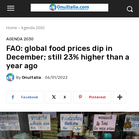
Home
Agenda 2030
AGENDA 2030
FAO: global food prices dip in
December; still 23% higher than a
year ago
By
OnuItalia
06/01/2022
Facebook
X
Pinterest