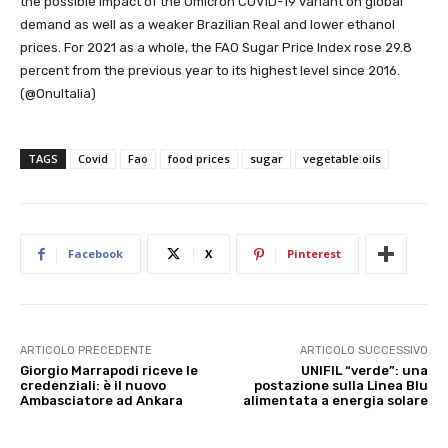
the possible impact of the Omicron COVID-19 variant on global
demand as well as a weaker Brazilian Real and lower ethanol
prices. For 2021 as a whole, the FAO Sugar Price Index rose 29.8
percent from the previous year to its highest level since 2016.
(@OnuItalia)
TAGS
Covid
Fao
food prices
sugar
vegetable oils
Facebook
X
Pinterest
ARTICOLO PRECEDENTE
ARTICOLO SUCCESSIVO
Giorgio Marrapodi riceve le
UNIFIL “verde”: una
credenziali: è il nuovo
postazione sulla Linea Blu
Ambasciatore ad Ankara
alimentata a energia solare