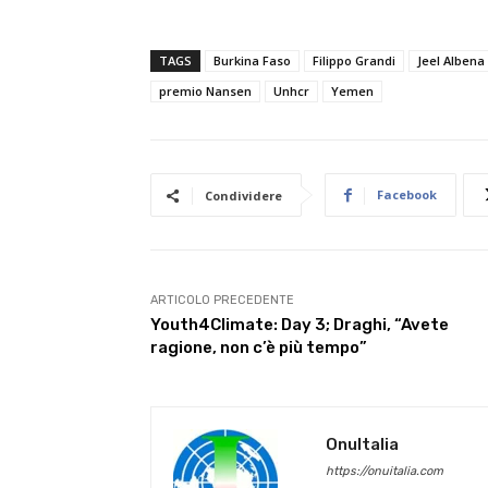
TAGS
Burkina Faso
Filippo Grandi
Jeel Albena
premio Nansen
Unhcr
Yemen
Facebook
Condividere
ARTICOLO PRECEDENTE
Youth4Climate: Day 3; Draghi, “Avete
ragione, non c’è più tempo”
OnuItalia
https://onuitalia.com