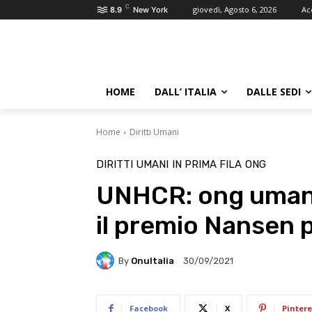
C
giovedì, Agosto 6, 2026
Ac
8.9
New York
HOME
DALL’ ITALIA
DALLE SEDI
Home
Diritti Umani
DIRITTI UMANI
IN PRIMA FILA
ONG
UNHCR: ong umani
il premio Nansen p
By
OnuItalia
30/09/2021
Facebook
X
Pintere