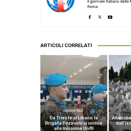
Il giornale Italiano dell
Roma.
ARTICOLI CORRELATI
CASCHI BLU
Da Trieste al Libano: la
Alberobel
Brigata Pozzuolo si unisce
dall’is
alla missione Unifil