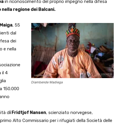
pa
in riconoscimento del proprio impegno nella difesa
o nella regione dei Balcani.
 Maiga
, 55
enti dal
ifesa dei
to e nella
ssociazione
 il 4
lia
Diambende Madiega
a 150.000
ranno
ità d
i Fridtjof Nansen
, scienziato norvegese,
 primo Alto Commissario per i rifugiati della Società delle