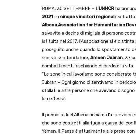
ROMA, 30 SETTEMBRE – L’
UNHCR
ha annunci
2021
e i
cinque vincitori regionali
: si tratta
Albena Association for Humanitarian De
salvavita a decine di migliaia di persone costr
Istituita nel 2017, l’Associazione si è distint
proseguito anche quando lo spostamento dei f
suo stesso fondatore,
Ameen Jubran
, 37 a
combattimenti, rischiando di perdere la vita.
”Le zone in cui lavoriamo sono considerate t
Jubran – Ogni giorno ci sentivamo in perico
sfollati e altre persone che avevano bisogno
loro stessi”.
Il premio a Jeel Albena richiama l’attenzione 
che sono costretti alla fuga a causa del confl
Yemen. Il Paese è attualmente alle prese co