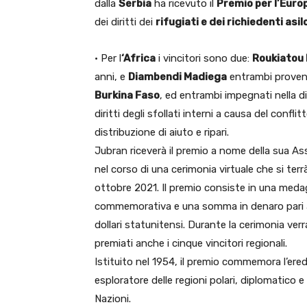
dalla
Serbia
ha ricevuto il
Premio per l’Euro
dei diritti dei
rifugiati e dei richiedenti asil
• Per l
‘Africa
i vincitori sono due:
Roukiatou
anni, e
Diambendi Madiega
entrambi proveni
Burkina Faso
, ed entrambi impegnati nella d
diritti degli sfollati interni a causa del conflit
distribuzione di aiuto e ripari.
Jubran riceverà il premio a nome della sua A
nel corso di una cerimonia virtuale che si terrà
ottobre 2021. Il premio consiste in una medag
commemorativa e una somma in denaro pari 
dollari statunitensi. Durante la cerimonia ver
premiati anche i cinque vincitori regionali.
Istituito nel 1954, il premio commemora l’ered
esploratore delle regioni polari, diplomatico e
Nazioni.