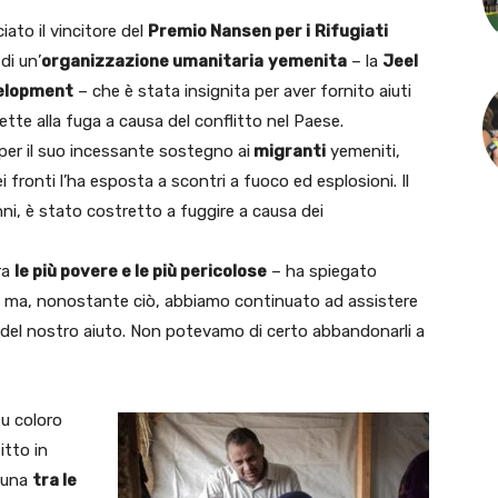
ato il vincitore del
Premio Nansen per i
Rifugiati
 di un’
organizzazione umanitaria
yemenita
– la
Jeel
velopment
– che è stata insignita per aver fornito aiuti
ette alla fuga a causa del conflitto nel Paese.
a per il suo incessante sostegno ai
migranti
yemeniti,
ronti l’ha esposta a scontri a fuoco ed esplosioni. Il
nni, è stato costretto a fuggire a causa dei
ra
le più povere e le più pericolose
– ha spiegato
lo ma, nonostante ciò, abbiamo continuato ad assistere
 del nostro aiuto. Non potevamo di certo abbandonarli a
su coloro
itto in
n una
tra le