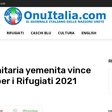
cedi
RIFUGIATI
CASCHI BLU
CULTURA
ENGLISH
R
taria yemenita vince
er i Rifugiati 2021
st
WhatsApp
U