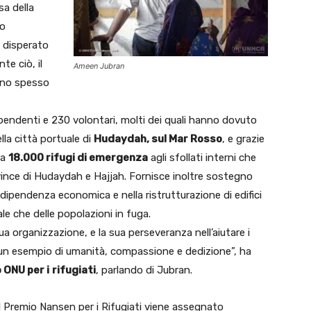
sa della
to
 disperato
e ciò, il
Ameen Jubran
ono spesso
pendenti e 230 volontari, molti dei quali hanno dovuto
lla città portuale di
Hudaydah, sul Mar Rosso
, e grazie
ca
18.000 rifugi di emergenza
agli sfollati interni che
ince di Hudaydah e Hajjah. Fornisce inoltre sostegno
indipendenza economica e nella ristrutturazione di edifici
le che delle popolazioni in fuga.
sua organizzazione, e la sua perseveranza nell’aiutare i
è un esempio di umanità, compassione e dedizione”, ha
 ONU per i
rifugiati
, parlando di Jubran.
Il Premio Nansen per i Rifugiati viene assegnato