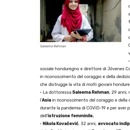
Saleema Rehman
v
•
sociale honduregno e direttore di Jóvenes Con
in riconoscimento del coraggio e della dediz
che distrugge la vita di molti giovani hondure
• La dottoressa
Saleema Rehman
, 29 anni,
l’
Asia
in riconoscimento del coraggio e della 
durante la pandemia di COVID-19 e per aver p
dell’
istruzione femminile.
•
Nikola Kovačević
, 32 anni,
avvocato indip