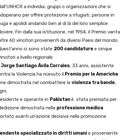
dall’UNHCR a individui, gruppi o organizzazioni che si
adoperano per offrire protezione a rifugiati, persone in
fuga e apolidi andando ben al di là del loro semplice
dovere. Fin dalla sua istituzione, nel 1954, il Premio vanta
oltre 60 vincitori provenienti da diversi Paesi del mondo.
Quest’anno ci sono state
200 candidature
e cinque
incitori a livello regionale:
Jorge Santiago Ávila Corrales
, 33 anni, assistente
tra la Violencia ha ricevuto il
Premio per le Americhe
ione dimostrata nel combattere la
violenza tra bande
,
gni.
 residente e operante in
Pakistan
è stata premiata per
dedizione dimostrata nella
professione medica
ortato avanti un’azione decisiva nella promozione
endente specializzato in diritti umani
e proveniente