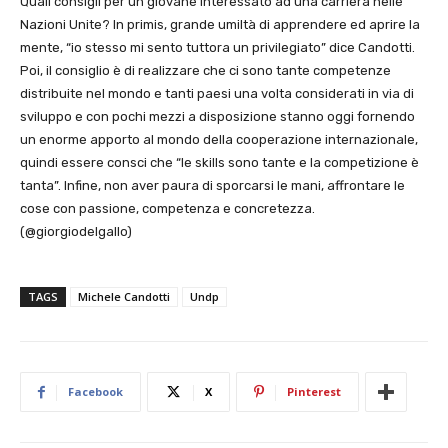
Quali consigli per un giovane interessato ad una carriera nelle
Nazioni Unite? In primis, grande umiltà di apprendere ed aprire la
mente, “io stesso mi sento tuttora un privilegiato” dice Candotti.
Poi, il consiglio è di realizzare che ci sono tante competenze
distribuite nel mondo e tanti paesi una volta considerati in via di
sviluppo e con pochi mezzi a disposizione stanno oggi fornendo
un enorme apporto al mondo della cooperazione internazionale,
quindi essere consci che “le skills sono tante e la competizione è
tanta”. Infine, non aver paura di sporcarsi le mani, affrontare le
cose con passione, competenza e concretezza.
(@giorgiodelgallo)
TAGS
Michele Candotti
Undp
Facebook
X
Pinterest