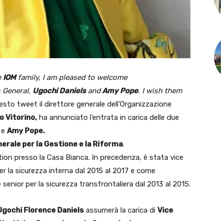
e
IOM
family, I am pleased to welcome
 General,
Ugochi Daniels
and
Amy Pope
. I wish them
sto tweet il direttore generale dell’Organizzazione
o Vitorino,
ha annunciato l’entrata in carica delle due
e
Amy Pope.
nerale per la Gestione e la Riforma
.
ion presso la Casa Bianca. In precedenza, è stata vice
er la sicurezza interna dal 2015 al 2017 e come
 senior per la sicurezza transfrontaliera dal 2013 al 2015.
Ugochi Florence Daniels
assumerà la carica di
Vice