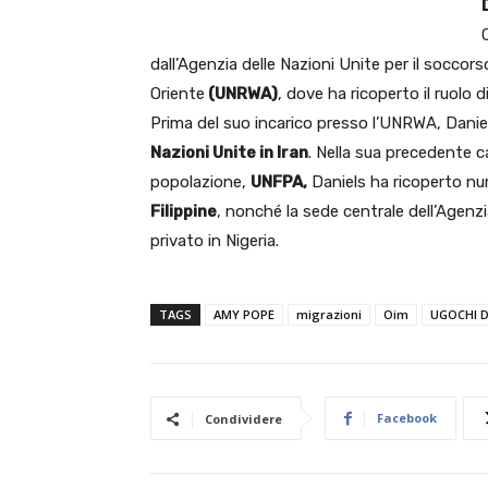
dall’Agenzia delle Nazioni Unite per il soccors
Oriente
(UNRWA)
, dove ha ricoperto il ruolo
Prima del suo incarico presso l’UNRWA, Daniels
Nazioni Unite in Iran
. Nella sua precedente ca
popolazione,
UNFPA,
Daniels ha ricoperto nume
Filippine
, nonché la sede centrale dell’Agenz
privato in Nigeria.
TAGS
AMY POPE
migrazioni
Oim
UGOCHI D
Facebook
Condividere