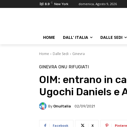
C
domenica, Agosto 9, 2026
8.9
New York
HOME
DALL’ ITALIA
DALLE SEDI
Home
Dalle Sedi
Ginevra
GINEVRA
ONU
RIFUGIATI
OIM: entrano in car
Ugochi Daniels e
By
OnuItalia
02/09/2021
Facebook
X
Pintere