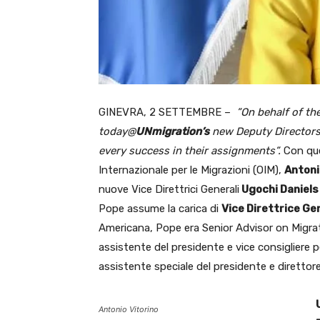
GINEVRA, 2 SETTEMBRE –
”On behalf of th
today
@
UNmigration’s
new Deputy Directors
every success in their assignments”.
Con que
Internazionale per le Migrazioni (OIM),
Antoni
nuove Vice Direttrici Generali
Ugochi Daniels
Pope assume la carica di
Vice Direttrice Ge
Americana, Pope era Senior Advisor on Migrat
assistente del presidente e vice consigliere p
assistente speciale del presidente e direttore
Antonio Vitorino