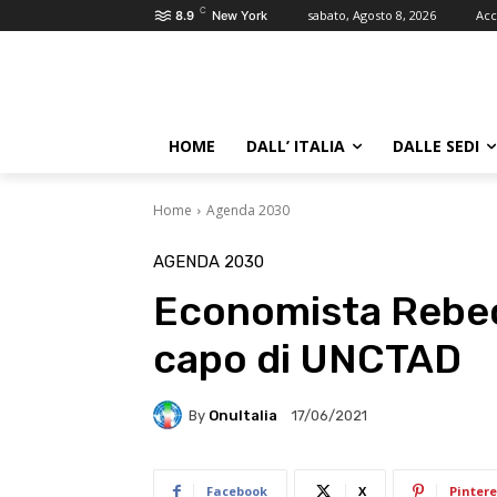
C
sabato, Agosto 8, 2026
Acc
8.9
New York
HOME
DALL’ ITALIA
DALLE SEDI
Home
Agenda 2030
AGENDA 2030
Economista Rebe
capo di UNCTAD
By
OnuItalia
17/06/2021
Facebook
X
Pintere