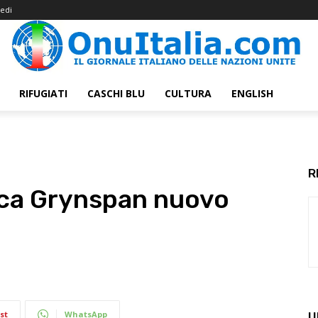
edi
RIFUGIATI
CASCHI BLU
CULTURA
ENGLISH
R
ca Grynspan nuovo
st
WhatsApp
U