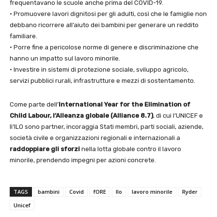
frequentavano le scuole anche prima del COVID-19.
• Promuovere lavori dignitosi per gli adulti, così che le famiglie non
debbano ricorrere all’aiuto dei bambini per generare un reddito
familiare.
• Porre fine a pericolose norme di genere e discriminazione che
hanno un impatto sul lavoro minorile.
• Investire in sistemi di protezione sociale, sviluppo agricolo,
servizi pubblici rurali, infrastrutture e mezzi di sostentamento.
Come parte dell’
International Year for the Elimination of
Child Labour, l’Alleanza globale (Alliance 8.7)
, di cui l’UNICEF e
lì’ILO sono partner, incoraggia Stati membri, parti sociali, aziende,
società civile e organizzazioni regionali e internazionali a
raddoppiare
gli sforzi
nella lotta globale contro il lavoro
minorile, prendendo impegni per azioni concrete.
TAGS
bambini
Covid
fORE
Ilo
lavoro minorile
Ryder
Unicef