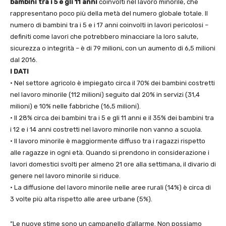
bambini tra i 5 e gli 11 anni
coinvolti nel lavoro minorile, che
rappresentano poco più della metà del numero globale totale. Il
numero di bambini tra i 5 e i 17 anni coinvolti in lavori pericolosi –
definiti come lavori che potrebbero minacciare la loro salute,
sicurezza o integrità – è di 79 milioni, con un aumento di 6,5 milioni
dal 2016.
I DATI
• Nel settore agricolo è impiegato circa il 70% dei bambini costretti
nel lavoro minorile (112 milioni) seguito dal 20% in servizi (31,4
milioni) e 10% nelle fabbriche (16,5 milioni).
• Il 28% circa dei bambini tra i 5 e gli 11 anni e il 35% dei bambini tra
i 12 e i 14 anni costretti nel lavoro minorile non vanno a scuola.
• Il lavoro minorile è maggiormente diffuso tra i ragazzi rispetto
alle ragazze in ogni età. Quando si prendono in considerazione i
lavori domestici svolti per almeno 21 ore alla settimana, il divario di
genere nel lavoro minorile si riduce.
• La diffusione del lavoro minorile nelle aree rurali (14%) è circa di
3 volte più alta rispetto alle aree urbane (5%).
”Le nuove stime sono un campanello d’allarme. Non possiamo