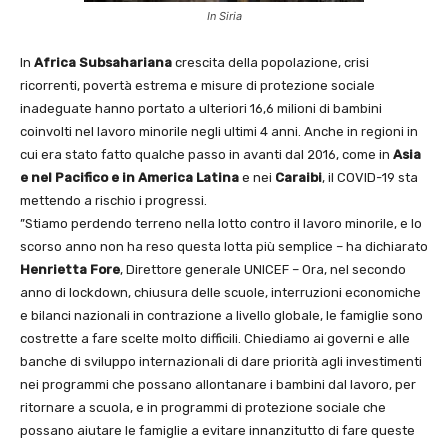
In Siria
In
Africa Subsahariana
crescita della popolazione, crisi
ricorrenti, povertà estrema e misure di protezione sociale
inadeguate hanno portato a ulteriori 16,6 milioni di bambini
coinvolti nel lavoro minorile negli ultimi 4 anni. Anche in regioni in
cui era stato fatto qualche passo in avanti dal 2016, come in
Asia
e nel Pacifico e in America Latina
e nei
Caraibi
, il COVID-19 sta
mettendo a rischio i progressi.
”Stiamo perdendo terreno nella lotto contro il lavoro minorile, e lo
scorso anno non ha reso questa lotta più semplice – ha dichiarato
Henrietta Fore
, Direttore generale UNICEF – Ora, nel secondo
anno di lockdown, chiusura delle scuole, interruzioni economiche
e bilanci nazionali in contrazione a livello globale, le famiglie sono
costrette a fare scelte molto difficili. Chiediamo ai governi e alle
banche di sviluppo internazionali di dare priorità agli investimenti
nei programmi che possano allontanare i bambini dal lavoro, per
ritornare a scuola, e in programmi di protezione sociale che
possano aiutare le famiglie a evitare innanzitutto di fare queste