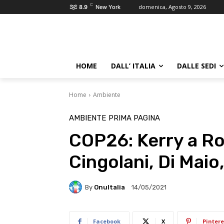
C
domenica, Agosto 9, 2026
8.9
New York
HOME
DALL’ ITALIA
DALLE SEDI
Home
Ambiente
AMBIENTE
PRIMA PAGINA
COP26: Kerry a Ro
Cingolani, Di Maio
By
OnuItalia
14/05/2021
Facebook
X
Pintere