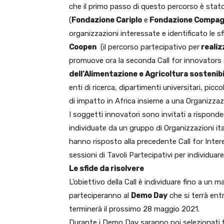
che il primo passo di questo percorso è stato 
(
Fondazione Cariplo
e
Fondazione Compagn
organizzazioni interessate e identificato le sf
Coopen
(il percorso partecipativo per
realiz
promuove ora la seconda Call for innovators 
dell’Alimentazione e Agricoltura sostenibi
enti di ricerca, dipartimenti universitari, pic
di impatto in Africa insieme a una Organizzazio
I soggetti innovatori sono invitati a risponder
individuate da un gruppo di Organizzazioni it
hanno risposto alla precedente Call for Inte
sessioni di Tavoli Partecipativi per individuare
Le sfide da risolvere
L’obiettivo della Call è individuare fino a un 
parteciperanno al
Demo Day
che si terrà entr
terminerà il prossimo 28 maggio 2021.
Durante i Demo Day saranno poi selezionati 