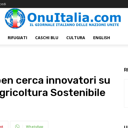
cedi
RIFUGIATI
CASCHI BLU
CULTURA
ENGLISH
R
pen cerca innovatori su
gricoltura Sostenibile
st
WhatsApp
U