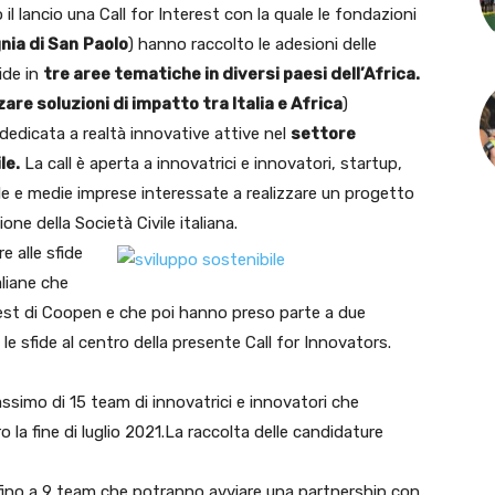
il lancio una Call for Interest con la quale le fondazioni
ia di San
Paolo
) hanno raccolto le adesioni delle
ide in
tre aree tematiche in diversi paesi dell’Africa.
zare soluzioni di impatto tra Italia e Africa
)
dedicata a realtà innovative attive nel
settore
le.
La call è aperta a innovatrici e innovatori, startup,
cole e medie imprese interessate a realizzare un progetto
ne della Società Civile italiana.
e alle sfide
aliane che
rest di Coopen e che poi hanno preso parte a due
 le sfide al centro della presente Call for Innovators.
massimo di 15 team di innovatrici e innovatori che
o la fine di luglio 2021.La raccolta delle candidature
fino a 9 team che potranno avviare una partnership con