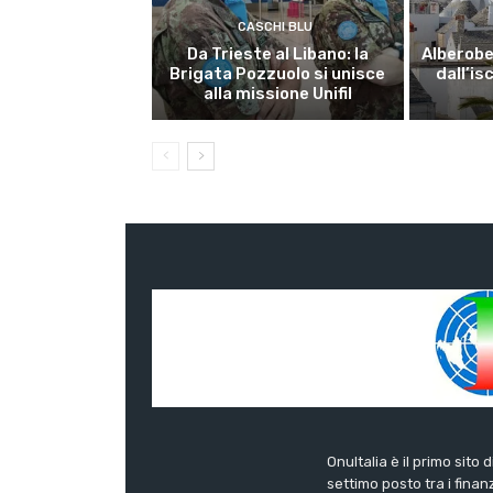
CASCHI BLU
Da Trieste al Libano: la
Alberobel
Brigata Pozzuolo si unisce
dall’is
alla missione Unifil
OnuItalia è il primo sito 
settimo posto tra i finanz