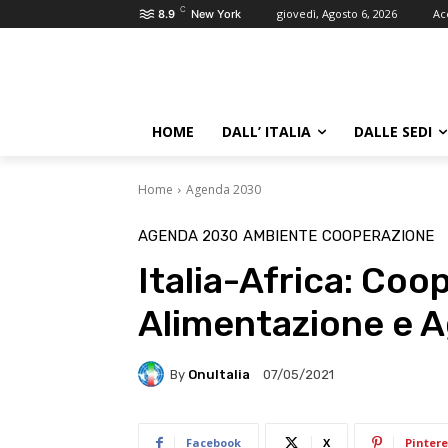
C
giovedì, Agosto 6, 2026
Ac
8.9
New York
HOME
DALL’ ITALIA
DALLE SEDI
Home
Agenda 2030
AGENDA 2030
AMBIENTE
COOPERAZIONE
Italia-Africa: Coo
Alimentazione e A
By
OnuItalia
07/05/2021
Facebook
X
Pintere