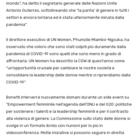
mondo”, ha detto il segretario generale delle Nazioni Unite
Antonio Guterres, sottolineando che “la parita’ di genere in tutti i
settori è ancora lontana ed è stata ulteriormente minata dalla
pandemia”.
Il direttore esecutivo di UN Women, Phumzile Mlambo-Ngcuka, ha
osservato che coloro che sono stati colpiti più duramente dalla
pandemia di COVID-19 sono quelli che sono meno in grado di
affrontarla. UN Women ha descritto la CSW di quest’anno come
“un’opportunità cruciale per cambiare le nostre società e
consolidare la leadership delle donne mentre ci riprendiamo dalla
COVID-19”.
Bonetti interverrà nuovamente domani durante un side event su
“Empowerment femminile nell’agenda dell’ONU e del G20: politiche
per sostenere i talenti e la leadership femminili e per il contrasto
alla violenza di genere. La Commissione sullo stato delle donne si
svolge in un formato ibrido con riunioni per lo più in
videoconferenza. Molte iniziative si possono seguire in diretta