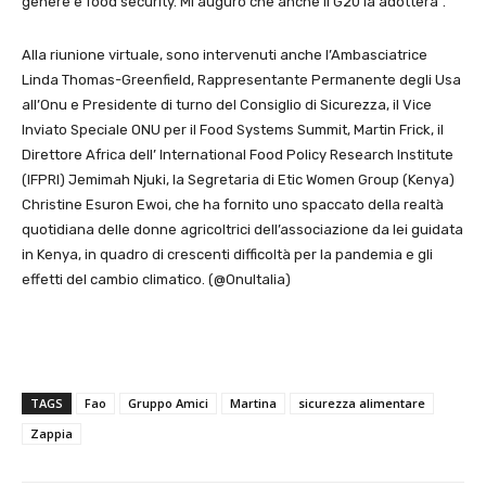
genere e food security. Mi auguro che anche il G20 la adotterà”.
Alla riunione virtuale, sono intervenuti anche l’Ambasciatrice
Linda Thomas-Greenfield, Rappresentante Permanente degli Usa
all’Onu e Presidente di turno del Consiglio di Sicurezza, il Vice
Inviato Speciale ONU per il Food Systems Summit, Martin Frick, il
Direttore Africa dell’ International Food Policy Research Institute
(IFPRI) Jemimah Njuki, la Segretaria di Etic Women Group (Kenya)
Christine Esuron Ewoi, che ha fornito uno spaccato della realtà
quotidiana delle donne agricoltrici dell’associazione da lei guidata
in Kenya, in quadro di crescenti difficoltà per la pandemia e gli
effetti del cambio climatico. (@OnuItalia)
TAGS
Fao
Gruppo Amici
Martina
sicurezza alimentare
Zappia