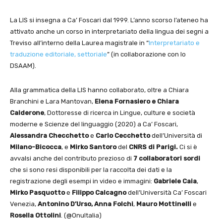
La LIS si insegna a Ca’ Foscari dal 1999. L’anno scorso l’ateneo ha
attivato anche un corso in interpretariato della lingua dei segni a
Treviso all’interno della Laurea magistrale in “
Interpretariato e
traduzione editoriale, settoriale
” (in collaborazione con lo
DSAAM).
Alla grammatica della LIS hanno collaborato, oltre a Chiara
Branchini e Lara Mantovan,
Elena Fornasiero e Chiara
Calderone
, Dottoresse di ricerca in Lingue, culture e società
moderne e Scienze del linguaggio (2020) a Ca’ Foscari,
Alessandra Checchetto
e
Carlo Cecchetto
dell’Università di
Milano-Bicocca
, e
Mirko Santoro
del
CNRS di Parigi.
Ci si è
avvalsi anche del contributo prezioso di
7 collaboratori sordi
che si sono resi disponibili per la raccolta dei dati e la
registrazione degli esempi in video e immagini:
Gabriele Caia
,
Mirko Pasquotto
e
Filippo Calcagno
dell’Università Ca’ Foscari
Venezia,
Antonino D’Urso, Anna Folchi
,
Mauro Mottinelli
e
Rosella Ottolini
. (@OnuItalia)