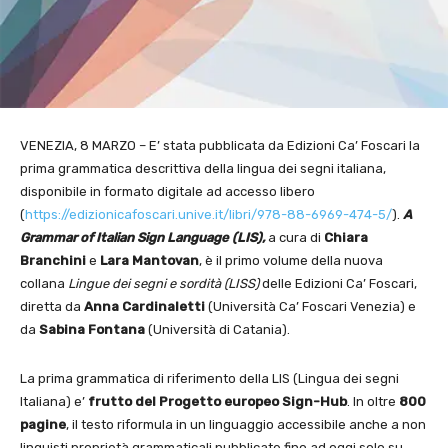
VENEZIA, 8 MARZO – E’ stata pubblicata da Edizioni Ca’ Foscari la
prima grammatica descrittiva della lingua dei segni italiana,
disponibile in formato digitale ad accesso libero
(
https://edizionicafoscari.
unive.it/libri/978-88-6969-
474-5/
).
A
Grammar of Italian Sign Language (LIS),
a cura di
Chiara
Branchini
e
Lara Mantovan
, è il primo volume della nuova
collana
Lingue dei segni e sordità (LISS)
delle Edizioni Ca’ Foscari,
diretta da
Anna Cardinaletti
(Università Ca’ Foscari Venezia) e
da
Sabina Fontana
(Università di Catania).
La prima grammatica di riferimento della LIS (Lingua dei segni
Italiana) e’
frutto del Progetto europeo Sign-Hub
. In oltre
800
pagine
, il testo riformula in un linguaggio accessibile anche a non
linguisti proprietà grammaticali pubblicate fino ad oggi solo su