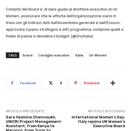
Compito del Board e’ di dare guida al direttore esecutivo di Un
Women, assicurare che le attivita dell’organizzazione siano in
linea con gli indirizzi dati dall’Assemblea generale e dall’Ecosoc,
approvare il piano strategico e altri programma, compresi quelli a
livello di paese e decidere il budget. (@OnuItalia)
TAGS
board
Consiglio esecutivo
Italia
Un Women
Facebook
X
Pinterest
ARTICOLO PRECEDENTE
ARTICOLO SUCCESSIVO
Sara Yasmine Chennoukh,
International Women’s Day:
UNICRI Project Management
Italy rejoins UN Women’s
Assistant; from Kenya to
Executive Board
Marocco, from Turin to