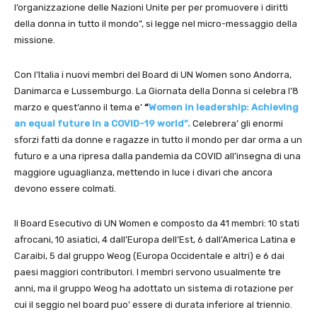
l’organizzazione delle Nazioni Unite per per promuovere i diritti
della donna in tutto il mondo”, si legge nel micro-messaggio della
missione.
Con l’Italia i nuovi membri del Board di UN Women sono Andorra,
Danimarca e Lussemburgo. La Giornata della Donna si celebra l’8
marzo e quest’anno il tema e’
“
Women in leadership: Achieving
an equal future in a COVID-19 world”.
Celebrera’ gli enormi
sforzi fatti da donne e ragazze in tutto il mondo per dar orma a un
futuro e a una ripresa dalla pandemia da COVID all’insegna di una
maggiore uguaglianza, mettendo in luce i divari che ancora
devono essere colmati.
Il Board Esecutivo di UN Women e composto da 41 membri: 10 stati
afrocani, 10 asiatici, 4 dall’Europa dell’Est, 6 dall’America Latina e
Caraibi, 5 dal gruppo Weog (Europa Occidentale e altri) e 6 dai
paesi maggiori contributori. I membri servono usualmente tre
anni, ma il gruppo Weog ha adottato un sistema di rotazione per
cui il seggio nel board puo’ essere di durata inferiore al triennio.