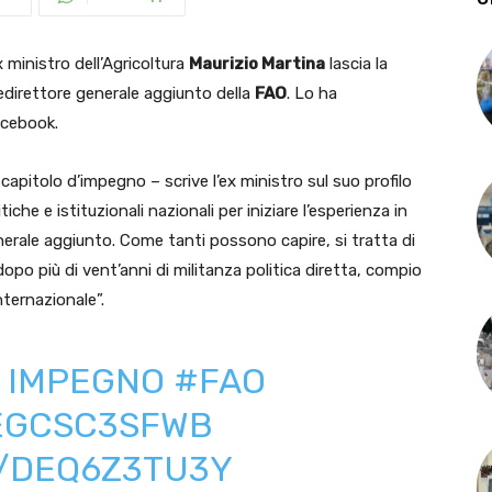
ministro dell’Agricoltura
Maurizio Martina
lascia la
icedirettore generale aggiunto della
FAO
. Lo ha
acebook.
capitolo d’impegno – scrive l’ex ministro sul suo profilo
che e istituzionali nazionali per iniziare l’esperienza in
erale aggiunto. Come tanti possono capire, si tratta di
dopo più di vent’anni di militanza politica diretta, compio
ternazionale”.
O IMPEGNO
#FAO
/EGCSC3SFWB
M/DEQ6Z3TU3Y