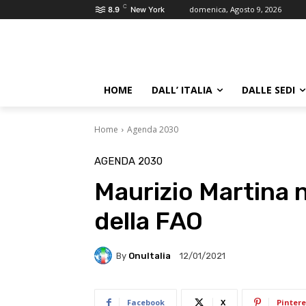
C
domenica, Agosto 9, 2026
8.9
New York
HOME
DALL’ ITALIA
DALLE SEDI
Home
Agenda 2030
AGENDA 2030
Maurizio Martina 
della FAO
By
OnuItalia
12/01/2021
Facebook
X
Pintere