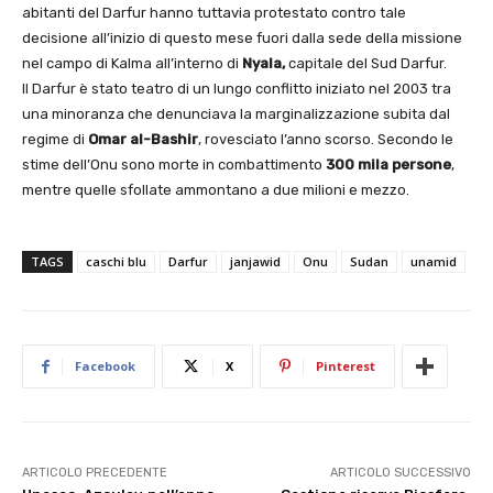
abitanti del Darfur hanno tuttavia protestato contro tale
decisione all’inizio di questo mese fuori dalla sede della missione
nel campo di Kalma all’interno di
Nyala,
capitale del Sud Darfur.
Il Darfur è stato teatro di un lungo conflitto iniziato nel 2003 tra
una minoranza che denunciava la marginalizzazione subita dal
regime di
Omar al-Bashir
, rovesciato l’anno scorso. Secondo le
stime dell’Onu sono morte in combattimento
300 mila persone
,
mentre quelle sfollate ammontano a due milioni e mezzo.
TAGS
caschi blu
Darfur
janjawid
Onu
Sudan
unamid
Facebook
X
Pinterest
ARTICOLO PRECEDENTE
ARTICOLO SUCCESSIVO