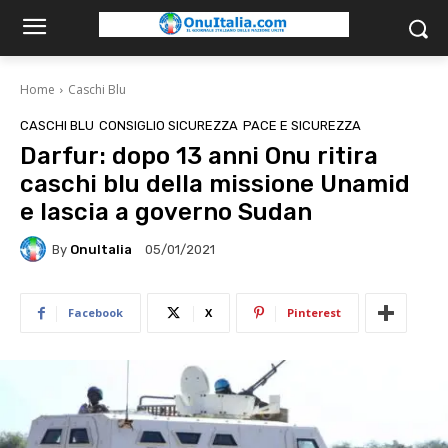
Home
Caschi Blu
CASCHI BLU
CONSIGLIO SICUREZZA
PACE E SICUREZZA
Darfur: dopo 13 anni Onu ritira
caschi blu della missione Unamid
e lascia a governo Sudan
By
OnuItalia
05/01/2021
Facebook
X
Pinterest