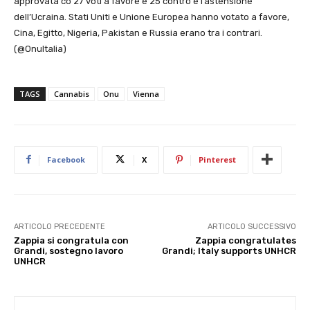
approvata co 27 voti a favore e 25 contro e l’astensione
dell’Ucraina. Stati Uniti e Unione Europea hanno votato a favore,
Cina, Egitto, Nigeria, Pakistan e Russia erano tra i contrari.
(@OnuItalia)
TAGS
Cannabis
Onu
Vienna
Facebook
X
Pinterest
ARTICOLO PRECEDENTE
ARTICOLO SUCCESSIVO
Zappia si congratula con
Zappia congratulates
Grandi, sostegno lavoro
Grandi; Italy supports UNHCR
UNHCR