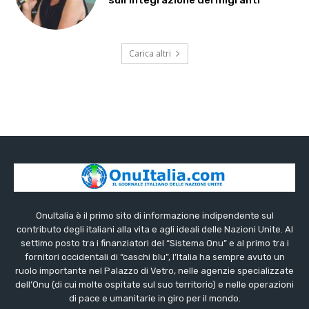
sull’integrazione dei migranti
Carica altri
OnuItalia è il primo sito di informazione indipendente sul
contributo degli italiani alla vita e agli ideali delle Nazioni Unite. Al
settimo posto tra i finanziatori del “Sistema Onu” e al primo tra i
fornitori occidentali di “caschi blu”, l’Italia ha sempre avuto un
ruolo importante nel Palazzo di Vetro, nelle agenzie specializzate
dell’Onu (di cui molte ospitate sul suo territorio) e nelle operazioni
di pace e umanitarie in giro per il mondo.