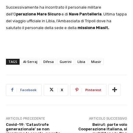
Successivamente ha incontrato il personale militare
dell’O
perazione Mare Sicuro
e di
Nave Pantelleria
. Ultima tappa
del viaggio ufficiale in Libia, l’Ambasciata di Tripoli dove ha
salutato il personale della sede e della
missione Miasit.
TAGS
Al-Serraj
Difesa
Guerini
Libia
Miasir
Facebook
X
Pinterest
ARTICOLO PRECEDENTE
ARTICOLO SUCCESSIVO
Covid-19: ‘Catastrofe
Beirut: parte volo
generazionale’ se non
Cooperazione Italiana, si