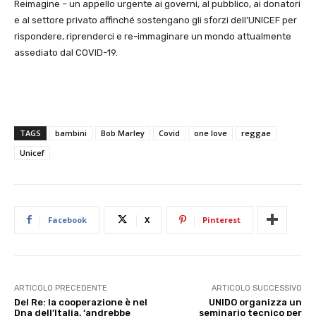
Reimagine – un appello urgente ai governi, al pubblico, ai donatori
e al settore privato affinché sostengano gli sforzi dell’UNICEF per
rispondere, riprenderci e re-immaginare un mondo attualmente
assediato dal COVID-19.
TAGS
bambini
Bob Marley
Covid
one love
reggae
Unicef
Facebook
X
Pinterest
ARTICOLO PRECEDENTE
ARTICOLO SUCCESSIVO
Del Re: la cooperazione è nel
UNIDO organizza un
Dna dell’Italia, ‘andrebbe
seminario tecnico per