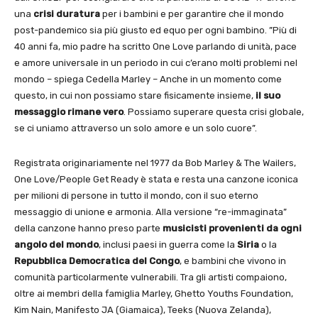
una
crisi duratura
per i bambini e per garantire che il mondo
post-pandemico sia più giusto ed equo per ogni bambino. ”Più di
40 anni fa, mio padre ha scritto One Love parlando di unità, pace
e amore universale in un periodo in cui c’erano molti problemi nel
mondo – spiega Cedella Marley – Anche in un momento come
questo, in cui non possiamo stare fisicamente insieme,
il suo
messaggio rimane vero
. Possiamo superare questa crisi globale,
se ci uniamo attraverso un solo amore e un solo cuore”.
Registrata originariamente nel 1977 da Bob Marley & The Wailers,
One Love/People Get Ready è stata e resta una canzone iconica
per milioni di persone in tutto il mondo, con il suo eterno
messaggio di unione e armonia. Alla versione “re-immaginata”
della canzone hanno preso parte
musicisti provenienti da ogni
angolo del mondo
, inclusi paesi in guerra come la
Siria
o la
Repubblica Democratica del Congo
, e bambini che vivono in
comunità particolarmente vulnerabili. Tra gli artisti compaiono,
oltre ai membri della famiglia Marley, Ghetto Youths Foundation,
Kim Nain, Manifesto JA (Giamaica), Teeks (Nuova Zelanda),