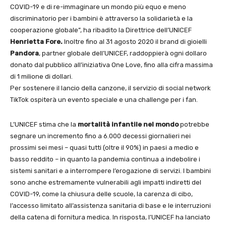
COVID-19 e di re-immaginare un mondo più equo e meno
discriminatorio per i bambini è attraverso la solidarietà e la
cooperazione globale”, ha ribadito la Direttrice dell’UNICEF
Henrietta Fore.
Inoltre fino al 31 agosto 2020 il brand di gioielli
Pandora
, partner globale dell’UNICEF, raddoppierà ogni dollaro
donato dal pubblico all’iniziativa One Love, fino alla cifra massima
di 1 milione di dollari.
Per sostenere il lancio della canzone, il servizio di social network
TikTok ospiterà un evento speciale e una challenge per i fan.
L’UNICEF stima che la
mortalità infantile nel mondo
potrebbe
segnare un incremento fino a 6.000 decessi giornalieri nei
prossimi sei mesi – quasi tutti (oltre il 90%) in paesi a medio e
basso reddito – in quanto la pandemia continua a indebolire i
sistemi sanitari e a interrompere l’erogazione di servizi. I bambini
sono anche estremamente vulnerabili agli impatti indiretti del
COVID-19, come la chiusura delle scuole, la carenza di cibo,
l’accesso limitato all’assistenza sanitaria di base e le interruzioni
della catena di fornitura medica. In risposta, l’UNICEF ha lanciato