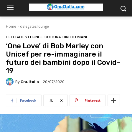
Home
delegates lounge
DELEGATES LOUNGE
CULTURA
DIRITTI UMANI
‘One Love’ di Bob Marley con
Unicef per re-immaginare il
futuro dei bambini dopo il Covid-
19
By
OnuItalia
20/07/2020
Facebook
X
Pinterest