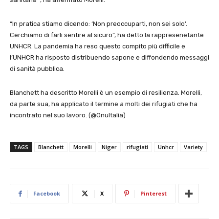
“In pratica stiamo dicendo: ‘Non preoccuparti, non sei solo’.
Cerchiamo di farli sentire al sicuro”, ha detto la rappresenetante
UNHCR. La pandemia ha reso questo compito più difficile e
l’UNHCR ha risposto distribuendo sapone e diffondendo messaggi
di sanità pubblica.
Blanchett ha descritto Morelli è un esempio di resilienza. Morelli,
da parte sua, ha applicato il termine a molti dei rifugiati che ha
incontrato nel suo lavoro. (@OnuItalia)
TAGS
Blanchett
Morelli
Niger
rifugiati
Unhcr
Variety
Facebook
X
Pinterest