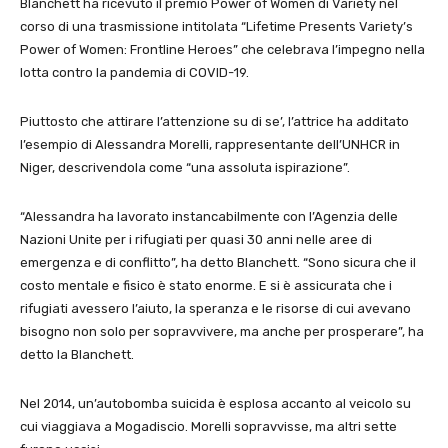
Blanchett ha ricevuto il premio Power of Women di Variety nel
corso di una trasmissione intitolata “Lifetime Presents Variety’s
Power of Women: Frontline Heroes” che celebrava l’impegno nella
lotta contro la pandemia di COVID-19.
Piuttosto che attirare l’attenzione su di se’, l’attrice ha additato
l’esempio di Alessandra Morelli, rappresentante dell’UNHCR in
Niger, descrivendola come “una assoluta ispirazione”.
“Alessandra ha lavorato instancabilmente con l’Agenzia delle
Nazioni Unite per i rifugiati per quasi 30 anni nelle aree di
emergenza e di conflitto”, ha detto Blanchett. “Sono sicura che il
costo mentale e fisico è stato enorme. E si è assicurata che i
rifugiati avessero l’aiuto, la speranza e le risorse di cui avevano
bisogno non solo per sopravvivere, ma anche per prosperare”, ha
detto la Blanchett.
Nel 2014, un’autobomba suicida è esplosa accanto al veicolo su
cui viaggiava a Mogadiscio. Morelli sopravvisse, ma altri sette