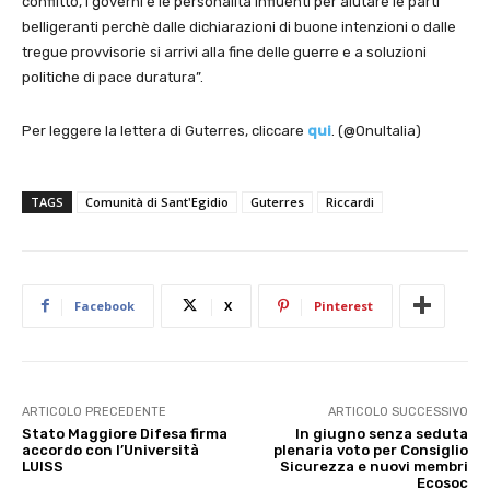
conflitto, i governi e le personalità influenti per aiutare le parti
belligeranti perchè dalle dichiarazioni di buone intenzioni o dalle
tregue provvisorie si arrivi alla fine delle guerre e a soluzioni
politiche di pace duratura”.
Per leggere la lettera di Guterres, cliccare
qui
. (@OnuItalia)
TAGS
Comunità di Sant'Egidio
Guterres
Riccardi
Facebook
X
Pinterest
ARTICOLO PRECEDENTE
ARTICOLO SUCCESSIVO
Stato Maggiore Difesa firma
In giugno senza seduta
accordo con l’Università
plenaria voto per Consiglio
LUISS
Sicurezza e nuovi membri
Ecosoc