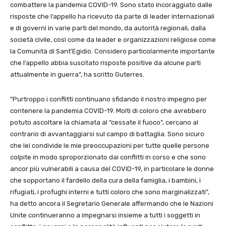
combattere la pandemia COVID-19. Sono stato incoraggiato dalle
risposte che l’appello ha ricevuto da parte di leader internazionali
e di governi in varie parti del mondo, da autorità regionali, dalla
società civile, così come da leader e organizzazioni religiose come
la Comunità di Sant’Egidio. Considero particolarmente importante
che l’appello abbia suscitato risposte positive da alcune parti
attualmente in guerra”, ha scritto Guterres.
“Purtroppo i conflitti continuano sfidando il nostro impegno per
contenere la pandemia COVID-19. Molti di coloro che avrebbero
potuto ascoltare la chiamata al “cessate il fuoco”, cercano al
contrario di avvantaggiarsi sul campo di battaglia. Sono sicuro
che lei condivide le mie preoccupazioni per tutte quelle persone
colpite in modo sproporzionato dai conflitti in corso e che sono
ancor più vulnerabili a causa del COVID-19, in particolare le donne
che sopportano il fardello della cura della famiglia, i bambini, i
rifugiati, i profughi interni e tutti coloro che sono marginalizzati”,
ha detto ancora il Segretario Generale affermando che le Nazioni
Unite continueranno a impegnarsi insieme a tutti i soggetti in