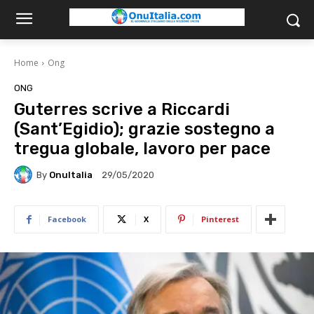
Home
Ong
ONG
Guterres scrive a Riccardi
(Sant’Egidio); grazie sostegno a
tregua globale, lavoro per pace
By
OnuItalia
29/05/2020
Facebook
X
Pinterest