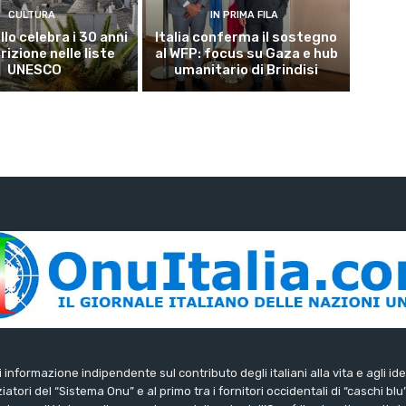
CULTURA
IN PRIMA FILA
lo celebra i 30 anni
Italia conferma il sostegno
crizione nelle liste
al WFP: focus su Gaza e hub
UNESCO
umanitario di Brindisi
di informazione indipendente sul contributo degli italiani alla vita e agli ide
iatori del “Sistema Onu” e al primo tra i fornitori occidentali di “caschi blu