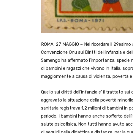
ROMA, 27 MAGGIO – Nel ricordare il 29esimo anni
Convenzione Onu sui Diritti dell’infanzia e del
Samengo ha affermato l’importanza, specie nei 
di bambini e ragazzi che vivono in Italia, sopr
maggiormente a causa di violenza, povertà e 
Quello sui diritti dell’infanzia e’ il trattato s
aggravato la situazione della povertà minorile
sanitaria registrava 1,2 milioni di bambini 
periodo, i bambini hanno anche sofferto dell’i
salute psicofisica. Non tutti hanno avuto acc
di seguirli nella didattica a distanza, per la