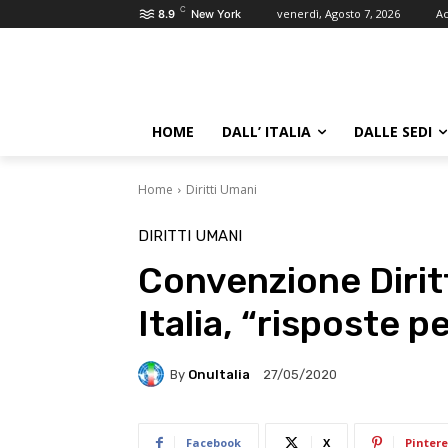
C
venerdì, Agosto 7, 2026
Ac
8.9
New York
HOME
DALL’ ITALIA
DALLE SEDI
Home
Diritti Umani
DIRITTI UMANI
Convenzione Dirit
Italia, “risposte p
By
OnuItalia
27/05/2020
Facebook
X
Pintere