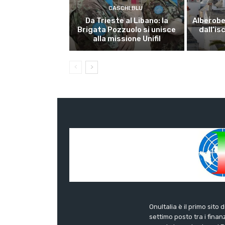
CASCHI BLU
Da Trieste al Libano: la
Alberobel
Brigata Pozzuolo si unisce
dall’is
alla missione Unifil
OnuItalia è il primo sito 
settimo posto tra i finanz