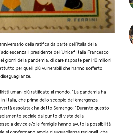
versario della ratifica da parte dell’Italia della
l’adolescenza il presidente dell’Unicef Italia Francesco
giorni della pandemia, di dare risposte per i 10 milioni
attutto per quelli più vulnerabili che hanno sofferto
diseguaglianze.
ui diritti umani più ratificato al mondo. “La pandemia ha
 in Italia, che prima dello scoppio dell’emergenza
in povertà assoluta< ha detto Samengo: “Durante questo
solamento sociale dal punto di vista della
esso a device e/o le famiglie hanno avuto la possibilità
 quale si confermano ampie disuguaglianze regionali, che