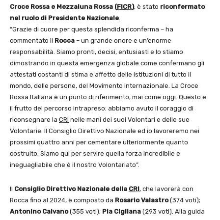
Croce Rossa e Mezzaluna Rossa (
FICR
)
, è stato
riconfermato
nel ruolo di Presidente Nazionale
.
“Grazie di cuore per questa splendida riconferma – ha
commentato il
Rocca
– un grande onore e un’enorme
responsabilità. Siamo pronti, decisi, entusiasti e lo stiamo
dimostrando in questa emergenza globale come confermano gli
attestati costanti di stima e affetto delle istituzioni di tutto il
mondo, delle persone, del Movimento internazionale. La Croce
Rossa Italiana è un punto di riferimento, mai come oggi. Questo è
il frutto del percorso intrapreso: abbiamo avuto il coraggio di
riconsegnare la
CRI
nelle mani dei suoi Volontari e delle sue
Volontarie. Il Consiglio Direttivo Nazionale ed io lavoreremo nei
prossimi quattro anni per cementare ulteriormente quanto
costruito. Siamo qui per servire quella forza incredibile e
ineguagliabile che è il nostro Volontariato”.
Il
Consiglio Direttivo Nazionale della
CRI
, che lavorerà con
Rocca fino al 2024, è composto da
Rosario Valastro
(374 voti);
Antonino Calvano
(355 voti);
Pia Cigliana
(293 voti). Alla guida