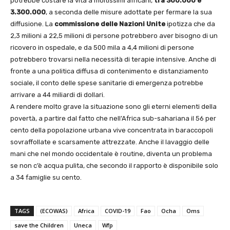
potrebbe costare la vita a moltissimi africani,
tra 300.000 e
3.300.000
, a seconda delle misure adottate per fermare la sua
diffusione. La
commissione delle Nazioni Unite
ipotizza che da
2,3 milioni a 22,5 milioni di persone potrebbero aver bisogno di un
ricovero in ospedale, e da 500 mila a 4,4 milioni di persone
potrebbero trovarsi nella necessità di terapie intensive. Anche di
fronte a una politica diffusa di contenimento e distanziamento
sociale, il conto delle spese sanitarie di emergenza potrebbe
arrivare a 44 miliardi di dollari.
A rendere molto grave la situazione sono gli eterni elementi della
povertà, a partire dal fatto che nell’Africa sub-sahariana il 56 per
cento della popolazione urbana vive concentrata in baraccopoli
sovraffollate e scarsamente attrezzate. Anche il lavaggio delle
mani che nel mondo occidentale è routine, diventa un problema
se non c’è acqua pulita, che secondo il rapporto è disponibile solo
a 34 famiglie su cento.
TAGS
(ECOWAS)
Africa
COVID-19
Fao
Ocha
Oms
save the Children
Uneca
Wfp