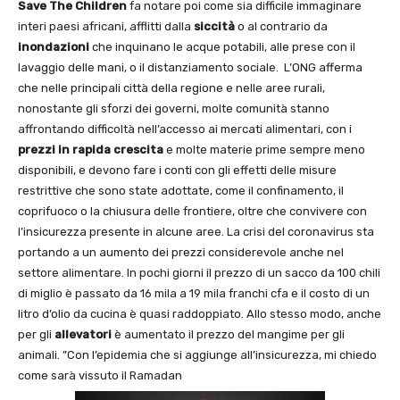
Save The Children
fa notare poi come sia difficile immaginare
interi paesi africani, afflitti dalla
siccità
o al contrario da
inondazioni
che inquinano le acque potabili, alle prese con il
lavaggio delle mani, o il distanziamento sociale. L’ONG afferma
che nelle principali città della regione e nelle aree rurali,
nonostante gli sforzi dei governi, molte comunità stanno
affrontando difficoltà nell’accesso ai mercati alimentari, con i
prezzi in rapida crescita
e molte materie prime sempre meno
disponibili, e devono fare i conti con gli effetti delle misure
restrittive che sono state adottate, come il confinamento, il
coprifuoco o la chiusura delle frontiere, oltre che convivere con
l’insicurezza presente in alcune aree. La crisi del coronavirus sta
portando a un aumento dei prezzi considerevole anche nel
settore alimentare. In pochi giorni il prezzo di un sacco da 100 chili
di miglio è passato da 16 mila a 19 mila franchi cfa e il costo di un
litro d’olio da cucina è quasi raddoppiato. Allo stesso modo, anche
per gli
allevatori
è aumentato il prezzo del mangime per gli
animali. ”Con l’epidemia che si aggiunge all’insicurezza, mi chiedo
come sarà vissuto il Ramadan