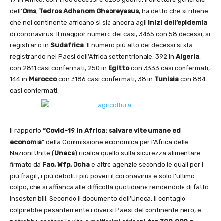
dell’
Oms
,
Tedros Adhanom Ghebreyesus
, ha detto che si ritiene
che nel continente africano si sia ancora agli
inizi dell’epidemia
di coronavirus. Il maggior numero dei casi, 3465 con 58 decessi, si
registrano in
Sudafrica
. Il numero più alto dei decessi si sta
registrando nei Paesi dell’Africa settentrionale: 392 in
Algeria
,
con 2811 casi confermati, 250 in
Egitto
con 3333 casi confermati,
144 in
Marocco
con 3186 casi confermati, 38 in
Tunisia
con 884
casi confermati.
Il rapporto
“Covid-19 in Africa: salvare vite umane ed
economia
” della Commissione economica per l’Africa delle
Nazioni Unite (
Uneca
) ricalca quello sulla sicurezza alimentare
firmato da
Fao, Wfp, Ocha
e altre agenzie secondo le quali per i
più fragili, i più deboli, i più poveri il coronavirus è solo l’ultimo
colpo, che si affianca alle difficoltà quotidiane rendendole di fatto
insostenibili. Secondo il documento dell’Uneca, il contagio
colpirebbe pesantemente i diversi Paesi del continente nero, e