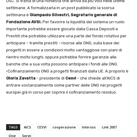
OSC. Si tratta di una richiesta che arriva da più voci nelle ultime
settimane. A formalizzarla in un post pubblicato la scorsa
settimana è
Giampaolo Silvestri, Segretario generale di
Fondazione AVSI.
Per favorire la liquidità del sistema un ruolo
importante potrebbe essere giocato dalla Cassa Depositi e
Prestiti che potrebbe utilizzare una parte del fondo rotativo per
anticipare – tramite prestiti – risorse alle ONG, sulla base dei
progetti in essere a condizioni molto vantaggiose con piani di
rientro molto lunghi; oppure potrebbe fornire garanzie alle
banche che a sua volta possono anticipare i fondi alle ONG.
•Cofinanziamento ONG a progetti finanziati dalla UE. A proporlo è
Gloria Zavatta
– presidente di
Cesvi
– che chiede all’AICS di
entrare sostanzialmente come partner delle ONG nei progetti
europei già in corso per coprire il cofinanziamento residuo.
TAGS
AICS
CESVI
cooperazione
Intersos
Link 2007
Ong
Sergi