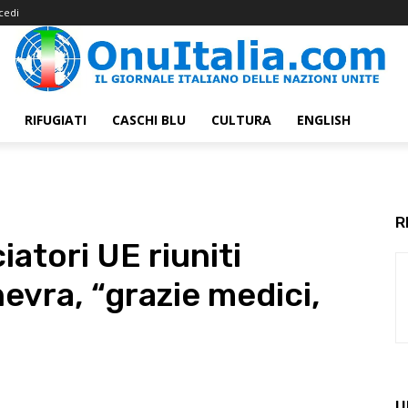
cedi
RIFUGIATI
CASCHI BLU
CULTURA
ENGLISH
R
atori UE riuniti
evra, “grazie medici,
U