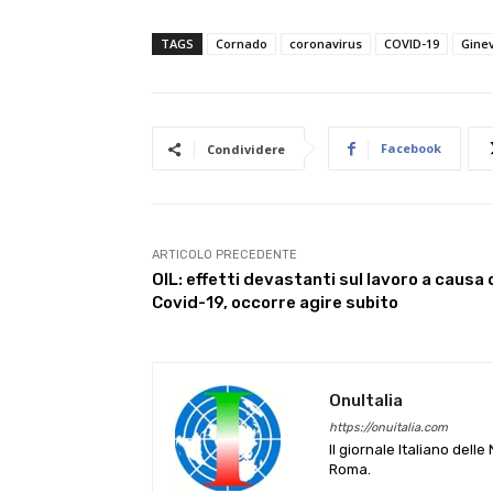
TAGS
Cornado
coronavirus
COVID-19
Gine
Facebook
Condividere
ARTICOLO PRECEDENTE
OIL: effetti devastanti sul lavoro a causa 
Covid-19, occorre agire subito
OnuItalia
https://onuitalia.com
Il giornale Italiano dell
Roma.