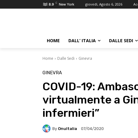
C
giovedì, Agosto 6, 2026
Ac
8.9
New York
HOME
DALL’ ITALIA
DALLE SEDI
Home
Dalle Sedi
Ginevra
GINEVRA
COVID-19: Ambasci
virtualmente a Gin
infermieri”
By
OnuItalia
07/04/2020