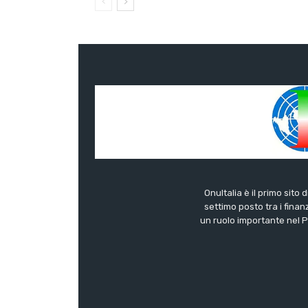
OnuItalia è il primo sito 
settimo posto tra i finanz
un ruolo importante nel Pa