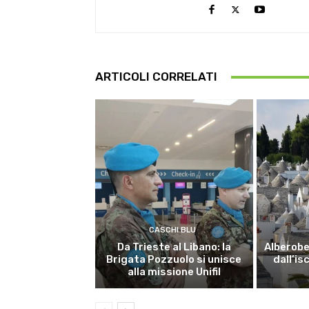
ARTICOLI CORRELATI
CASCHI BLU
Da Trieste al Libano: la
Alberobel
Brigata Pozzuolo si unisce
dall’is
alla missione Unifil