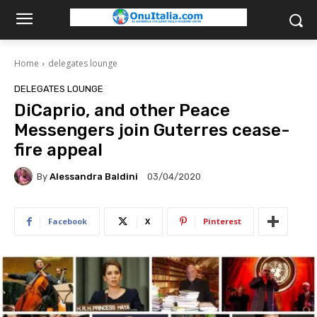
Home
delegates lounge
DELEGATES LOUNGE
DiCaprio, and other Peace
Messengers join Guterres cease-
fire appeal
By
Alessandra Baldini
03/04/2020
Facebook
X
Pinterest