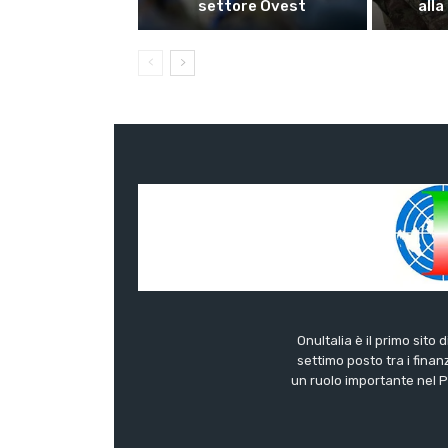
settore Ovest
alla
OnuItalia è il primo sito 
settimo posto tra i finanz
un ruolo importante nel Pa