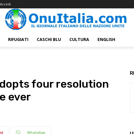
Accedi
RIFUGIATI
CASCHI BLU
CULTURA
ENGLISH
R
opts four resolution
me ever
st
WhatsApp
U