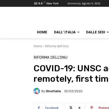
C
domenica, Agosto 9, 2026
8.9
New York
HOME
DALL’ ITALIA
DALLE SEDI
Home
Riforma dell'Onu
RIFORMA DELL'ONU
COVID-19: UNSC ad
remotely, first ti
By
OnuItalia
30/03/2020
Facebook
X
Pintere