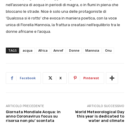
nell’assenza di acqua in periodi di magra, o in fiumi in piena che
bloccano le strade. Nice è solo una delle protagoniste di
‘Qualcosa si è rotto’ che evoca in maniera poetica, con la voce
unica di Fiorella Mannoia, la frattura creatasi nell’equilibrio tra le
donne africane e l’acqua.
TAGS
acqua
Africa
Amref
Donne
Mannoia
Onu
Facebook
X
Pinterest
ARTICOLO PRECEDENTE
ARTICOLO SUCCESSIVO
Giornata Mondiale Acqua: in
World Meteorological Day
anno Coronavirus focus su
this year is dedicated to
risorsa non piu’ scontata
water and climate