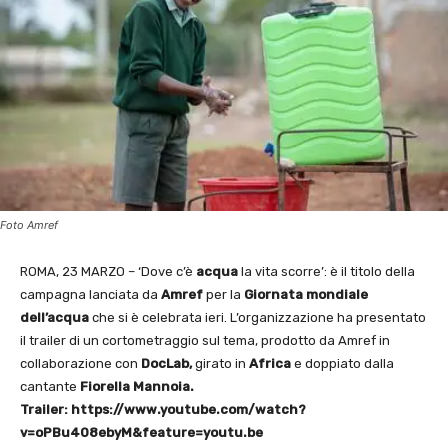
Foto Amref
ROMA, 23 MARZO – ‘Dove c’è
acqua
la vita scorre’: è il titolo della
campagna lanciata da
Amref
per la
Giornata mondiale
dell’acqua
che si è celebrata ieri. L’organizzazione ha presentato
il trailer di un cortometraggio sul tema, prodotto da Amref in
collaborazione con
DocLab,
girato in
Africa
e doppiato dalla
cantante
Fiorella Mannoia.
Trailer: https://www.youtube.com/watch?
v=oPBu408ebyM&feature=youtu.be