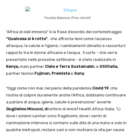
Fiorella Mannoia (Foto Amref)
“Africa di cieli immensi” è la frase d’esordio del cortometraggio
“Qualcosa si è rotto”
, che affronta temi come l’accesso
all’acqua, la salute e l’igiene, i cambiamenti climatici e racconta il
rapporto tra le donne africane e l’acqua . Il corto – che verrà
presentato nelle prossime settimane – è stato realizzato in
Kenya,
main partner
Cielo e Terra Sustainabl
e e
Utilitalia,
partner tecnici
Fujinon,
Premista
e
Sony
.
”Oggi come non mai, nel pieno della pandemia
Covid 19
, che
rischia di colpire duramente anche l’Africa, dobbiamo continuare
a parlare di acqua, igiene, salute e prevenzione” avverte
Guglielmo Micucci, d
irettore di Amref Health Africa-Italia. ”Lì
dove i sistemi sanitari sono fragilissimi, dove i centri di
rianimazione intensiva si contano sulle dita di una mano e solo in
qualche metropoli, restare sani e non rischiare la vita per cause