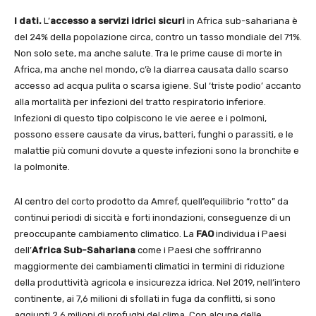
I dati.
L’
accesso a servizi idrici sicuri
in Africa sub-sahariana è
del 24% della popolazione circa, contro un tasso mondiale del 71%.
Non solo sete, ma anche salute. Tra le prime cause di morte in
Africa, ma anche nel mondo, c’è la diarrea causata dallo scarso
accesso ad acqua pulita o scarsa igiene. Sul ‘triste podio’ accanto
alla mortalità per infezioni del tratto respiratorio inferiore.
Infezioni di questo tipo colpiscono le vie aeree e i polmoni,
possono essere causate da virus, batteri, funghi o parassiti, e le
malattie più comuni dovute a queste infezioni sono la bronchite e
la polmonite.
Al centro del corto prodotto da Amref, quell’equilibrio “rotto” da
continui periodi di siccità e forti inondazioni, conseguenze di un
preoccupante cambiamento climatico. La
FAO
individua i Paesi
dell’
Africa Sub-Sahariana
come i Paesi che soffriranno
maggiormente dei cambiamenti climatici in termini di riduzione
della produttività agricola e insicurezza idrica. Nel 2019, nell’intero
continente, ai 7,6 milioni di sfollati in fuga da conflitti, si sono
aggiunti 2,6 milioni di profughi del clima. Con alcune delle