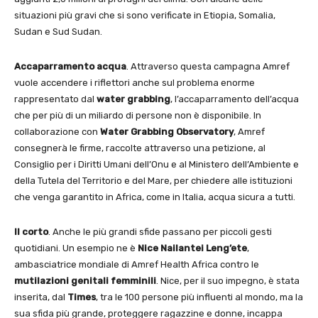
situazioni più gravi che si sono verificate in Etiopia, Somalia,
Sudan e Sud Sudan.
Accaparramento acqua
. Attraverso questa campagna Amref
vuole accendere i riflettori anche sul problema enorme
rappresentato dal
water grabbing
, l’accaparramento dell’acqua
che per più di un miliardo di persone non è disponibile. In
collaborazione con
Water Grabbing Observatory
, Amref
consegnerà le firme, raccolte attraverso una petizione, al
Consiglio per i Diritti Umani dell’Onu e al Ministero dell’Ambiente e
della Tutela del Territorio e del Mare, per chiedere alle istituzioni
che venga garantito in Africa, come in Italia, acqua sicura a tutti.
Il corto
. Anche le più grandi sfide passano per piccoli gesti
quotidiani. Un esempio ne è
Nice Nailantei Leng’ete
,
ambasciatrice mondiale di Amref Health Africa contro le
mutilazioni genitali femminili
. Nice, per il suo impegno, è stata
inserita, dal
Times
, tra le 100 persone più influenti al mondo, ma la
sua sfida più grande, proteggere ragazzine e donne, incappa