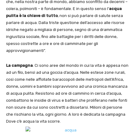
che, nella nostra parte di mondo, abbiamo sconfitto da decenni –
colera, polmoniti – è fondamentale. E in questo senso l’
acqua
pulita è la chiave di tutto
, non si può parlare di salute senza
parlare di acqua. Dalla triste questione dell’accesso alle risorse
idriche negato a migliaia di persone, segno di una drammatica
ingiustizia sociale, fino alle battaglie per i diritti delle donne,
spesso costrette a ore e ore di camminate per gli
approvvigionamenti”.
La campagna
. Ci sono aree del mondo in cui la vita è appesa non
ad un filo, bensì ad una goccia d’acqua. Nelle estese zone rurali,
così come nelle affollate baraccopoli delle metropoli dell’Africa,
donne, uomini e bambini sopravvivono ad una cronica mancanza
di acqua pulita. Resistono ad ore di cammino in cerca d’acqua,
combattono le insidie di virus e batteri che proliferano nelle fonti
non sicure da cui sono costretti a dissetarsi. Milioni di persone
che rischiano la vita, ogni giorno. A loro è dedicata la campagna
Dove c’è acqua la vita scorre.