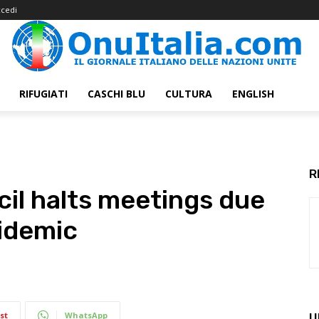
cedi
RIFUGIATI
CASCHI BLU
CULTURA
ENGLISH
R
il halts meetings due
idemic
st
WhatsApp
U