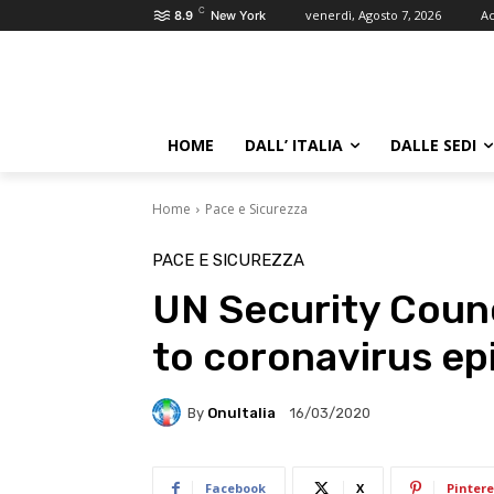
C
venerdì, Agosto 7, 2026
Ac
8.9
New York
HOME
DALL’ ITALIA
DALLE SEDI
Home
Pace e Sicurezza
PACE E SICUREZZA
UN Security Counc
to coronavirus ep
By
OnuItalia
16/03/2020
Facebook
X
Pintere