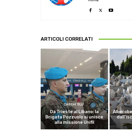
ARTICOLI CORRELATI
CASCHI BLU
Da Trieste al Libano: la
Alberobel
Brigata Pozzuolo si unisce
dall’is
alla missione Unifil